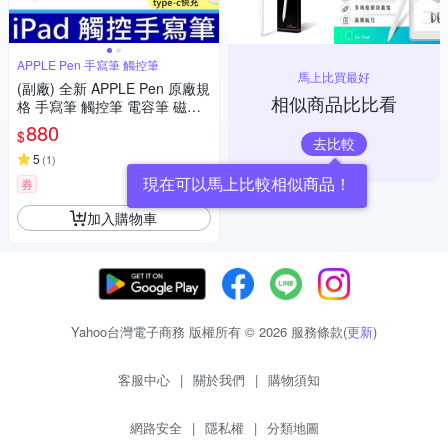
APPLE Pen 手寫筆 觸控筆
馬上比買最好
(副廠) 全新 APPLE Pen 原廠規
相似商品比比看
格 手寫筆 觸控筆 電容筆 磁力
吸附平板 支援2018~2022年 iP
880
$
ad TYPE-C快充 AX10
去比較
5
(
1
)
現在可以馬上比較相似商品！
券
加入購物車
Yahoo台灣電子商務 版權所有 © 2026 服務條款(
更新
)
客服中心
|
關於我們
|
購物須知
網路安全
|
隱私權
|
分類地圖