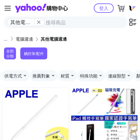
Yahoo購物中心
登入
其他電腦
週邊
電腦週邊
其他電腦週邊
全部
觸控筆/配件
分類
供電方式
推薦對象
材質
特殊功能
連線類型