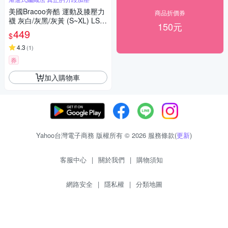
美國Bracoo奔酷 運動及膝壓力
商品折價券
襪 灰白/灰黑/灰黃 (S~XL) LS7
150元
2
449
$
4.3
(
1
)
券
加入購物車
Yahoo台灣電子商務 版權所有 © 2026 服務條款(
更新
)
客服中心
|
關於我們
|
購物須知
網路安全
|
隱私權
|
分類地圖