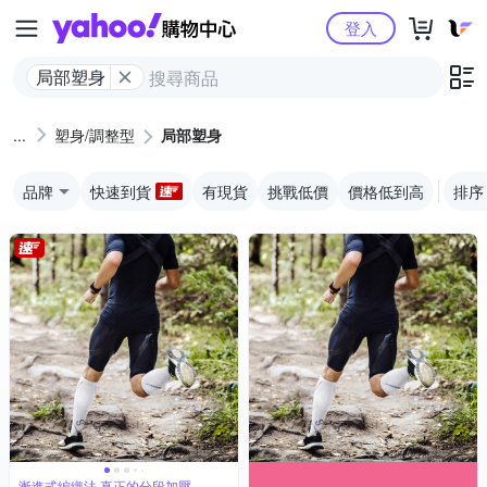
Yahoo購物中心
登入
局部塑身
塑身/調整型
局部塑身
品牌
快速到貨
有現貨
挑戰低價
價格低到高
排序
漸進式編織法 真正的分段加壓