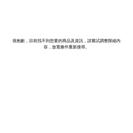
很抱歉，目前找不到您要的商品及資訊，請嘗試調整限縮內
容，放寬條件重新搜尋。