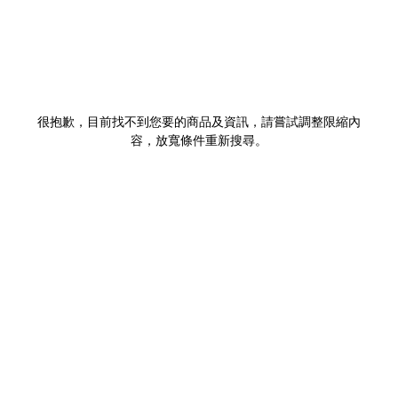
很抱歉，目前找不到您要的商品及資訊，請嘗試調整限縮內
容，放寬條件重新搜尋。