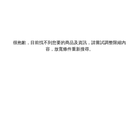
很抱歉，目前找不到您要的商品及資訊，請嘗試調整限縮內
容，放寬條件重新搜尋。