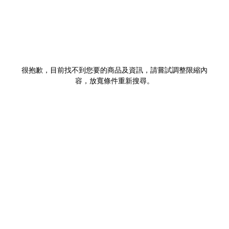
很抱歉，目前找不到您要的商品及資訊，請嘗試調整限縮內
容，放寬條件重新搜尋。