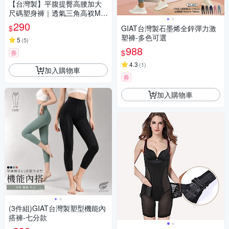
【台灣製】平腹提臀高腰加大
尺碼塑身褲｜透氣三角高衩M-2
XL/Q內褲 1965 灰色【可蘭霓C
290
$
GIAT台灣製石墨烯全鋅彈力激
lany】
塑褲-多色可選
5
(
5
)
988
$
券
4.3
(
1
)
加入購物車
券
加入購物車
(3件組)GIAT台灣製塑型機能內
搭褲-七分款