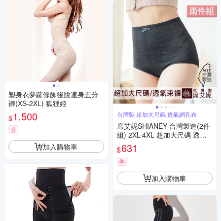
塑身衣夢蘿修飾後脫連身五分
褲(XS-2XL) 狐狸姬
1,500
台灣製 超加大尺碼 透氣網孔布
$
席艾妮SHIANEY 台灣製造(2件
券
組) 2XL-4XL 超加大尺碼 透氣
網孔布 束褲
631
加入購物車
$
券
加入購物車