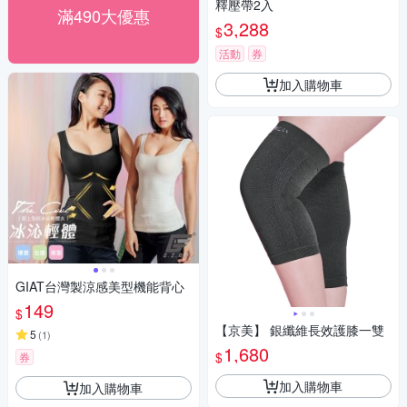
釋壓帶2入
滿490大優惠
3,288
$
活動
券
加入購物車
GIAT台灣製涼感美型機能背心
149
$
【京美】 銀纖維長效護膝一雙
5
(
1
)
1,680
$
券
加入購物車
加入購物車