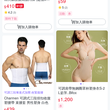
59
$
組-顏色隨機)
410
81折
$
5
(
2
)
4.2
(
3
)
活動
券
限時下殺
加入購物車
加入購物車
可調肩帶無鋼圈罩杯塑身衣S-2
可調三段漸進式加壓,收緊腹腰
L姿萍..Bifox
Charmen 可調式三段排扣收腹
1,200
$
塑腰帶 束腰套 男性塑身 白色
券
439
$