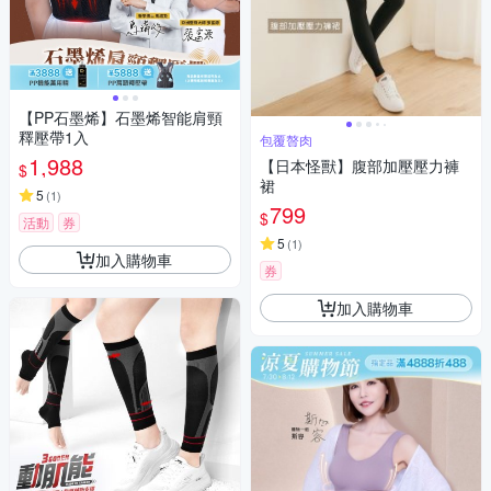
【PP石墨烯】石墨烯智能肩頸
釋壓帶1入
包覆贅肉
1,988
【日本怪獸】腹部加壓壓力褲
$
裙
5
(
1
)
799
$
活動
券
5
(
1
)
加入購物車
券
加入購物車