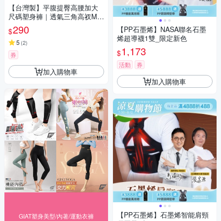
【台灣製】平腹提臀高腰加大
尺碼塑身褲｜透氣三角高衩M-2
XL/Q內褲 1965 可可【可蘭霓C
290
【PP石墨烯】NASA聯名石墨
$
lany】
烯超導襪1雙_限定新色
5
(
2
)
1,173
$
券
活動
券
加入購物車
加入購物車
【PP石墨烯】石墨烯智能肩頸
GIAT塑身美型/內著/運動衣褲