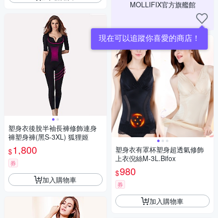
MOLLIFIX官方旗艦館
現在可以追蹤你喜愛的商店！
塑身衣後脫半袖長褲修飾連身
褲塑身褲(黑S-3XL) 狐狸姬
1,800
塑身衣有罩杯塑身超透氣修飾
$
上衣倪絲M-3L.Bifox
券
980
$
加入購物車
券
加入購物車