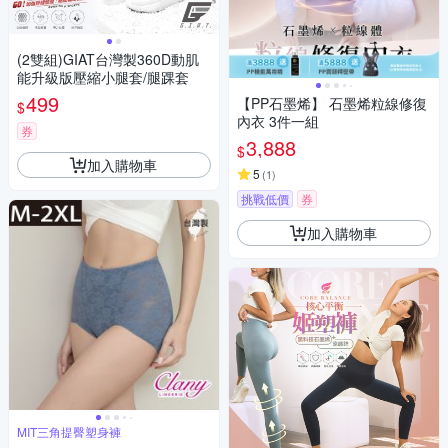
(2雙組)GIAT台灣製360D動肌
能升級版壓縮小腿套/腿踝套
499
【PP石墨烯】 石墨烯粒線修復
$
內衣 3件一組
券
3,888
$
加入購物車
5
(
1
)
挑戰低價
券
加入購物車
MIT三角提臀塑身褲