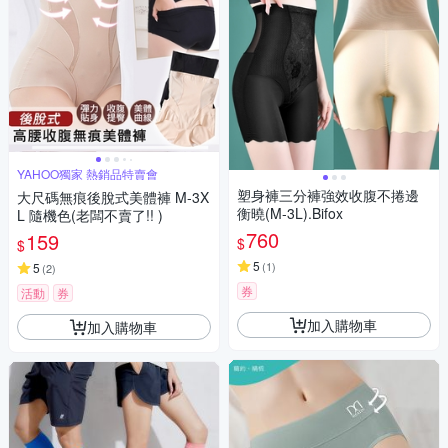
YAHOO獨家 熱銷品特賣會
塑身褲三分褲強效收腹不捲邊
大尺碼無痕後脫式美體褲 M-3X
衡曉(M-3L).Bifox
L 隨機色(老闆不賣了!! )
760
159
$
$
5
(
1
)
5
(
2
)
券
活動
券
加入購物車
加入購物車