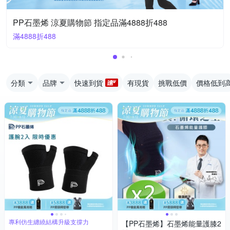
PP石墨烯 涼夏購物節 指定品滿4888折488
滿4888折488
分類
品牌
快速到貨
有現貨
挑戰低價
價格低到
專利仿生纏繞結構升級支撐力
【PP石墨烯】石墨烯能量護膝2