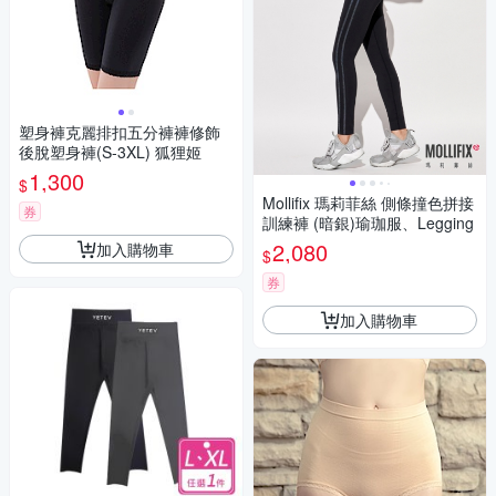
塑身褲克麗排扣五分褲褲修飾
後脫塑身褲(S-3XL) 狐狸姬
1,300
$
Mollifix 瑪莉菲絲 側條撞色拼接
券
訓練褲 (暗銀)瑜珈服、Legging
2,080
加入購物車
$
券
加入購物車