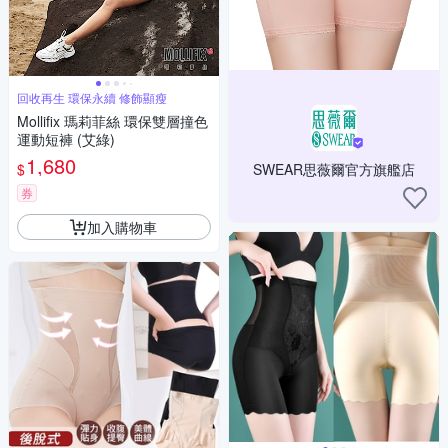
回收再生 環保永續 修飾顯瘦
Mollifix 瑪莉菲絲 環保雙層撞色
運動短褲 (艾綠)
1,680
$
SWEAR思薇爾官方旗艦店
券
加入購物車