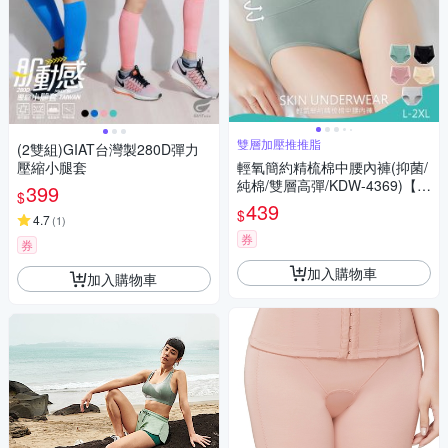
雙層加壓推推脂
(2雙組)GIAT台灣製280D彈力
壓縮小腿套
輕氧簡約精梳棉中腰內褲(抑菌/
純棉/雙層高彈/KDW-4369)【KI
399
$
SSDIAMOND】
439
$
4.7
(
1
)
券
券
加入購物車
加入購物車