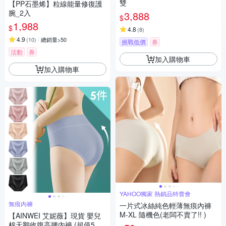
雙
【PP石墨烯】粒線能量修復護
腕_2入
3,888
$
1,988
$
4.8
(
8
)
4.9
(
10
)
總銷量>50
挑戰低價
券
活動
券
加入購物車
加入購物車
YAHOO獨家 熱銷品特賣會
無痕內褲
一片式冰絲純色輕薄無痕內褲
M-XL 隨機色(老闆不賣了!! )
【AINWEI 艾妮薇】現貨 嬰兒
棉天鵝收腹高腰內褲 (超值5件