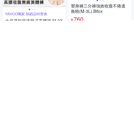
塑身褲三分褲強效收腹不捲邊
衡曉(M-3L).Bifox
YAHOO獨家 熱銷品特賣會
760
$
大尺碼無痕後脫式美體褲 M-3X
L 隨機色(老闆不賣了!! )
5
(
1
)
159
券
$
5
(
2
)
加入購物車
活動
券
加入購物車
雙層加壓推推脂
輕氧簡約精梳棉中腰內褲(抑菌/