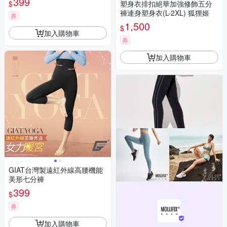
399
$
塑身衣排扣絕華加強修飾五分
褲連身塑身衣(L-2XL) 狐狸姬
券
1,500
$
加入購物車
券
加入購物車
GIAT台灣製遠紅外線高腰機能
美形七分褲
399
$
券
加入購物車