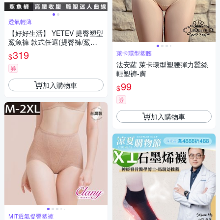
透氣輕薄
【好好生活】 YETEV 提臀塑型
鯊魚褲 款式任選(提臀褲/鯊魚
褲/四季褲/壓力瘦腿褲)
319
萊卡環型塑腰
$
法安蘿 萊卡環型塑腰彈力蠶絲
券
輕塑褲-膚
99
加入購物車
$
券
加入購物車
MIT透氣提臀塑褲