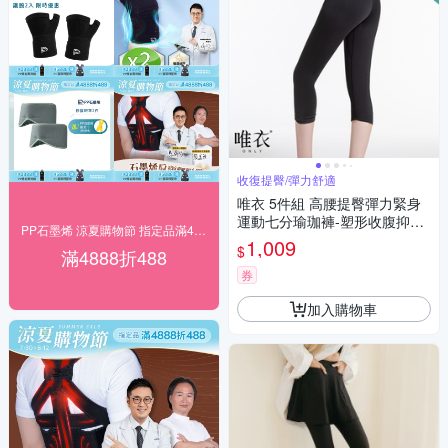
收復提臀/彈力舒適
唯衣 5件組 高腰提臀彈力緊身
運動七分瑜珈褲-塑形收腹抑菌
PP石墨烯 涼夏購物節 指定品滿4888折488
內褲_顏色隨機_81458(S-2XL
1,009
$
滿4888折488
可選)
券
加入購物車