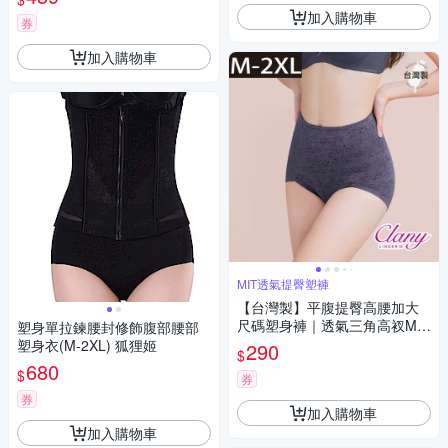
加入購物車
券
加入購物車
MIT透氣提臀塑褲
【台灣製】平腹提臀高腰加大
尺碼塑身褲｜透氣三角高衩M-2
塑身單拉鍊腰封修飾腹部腰部
XL/Q內褲 1965 深紫【可蘭霓C
塑身衣(M-2XL) 狐狸姬
290
$
lany】
680
$
券
券
加入購物車
加入購物車