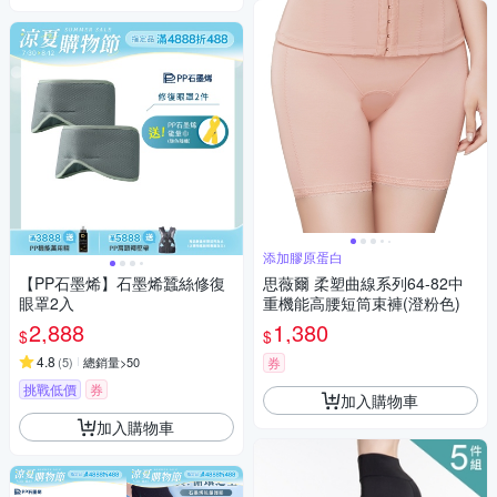
添加膠原蛋白
【PP石墨烯】石墨烯蠶絲修復
思薇爾 柔塑曲線系列64-82中
眼罩2入
重機能高腰短筒束褲(澄粉色)
2,888
1,380
$
$
4.8
(
5
)
總銷量>50
券
挑戰低價
券
加入購物車
加入購物車