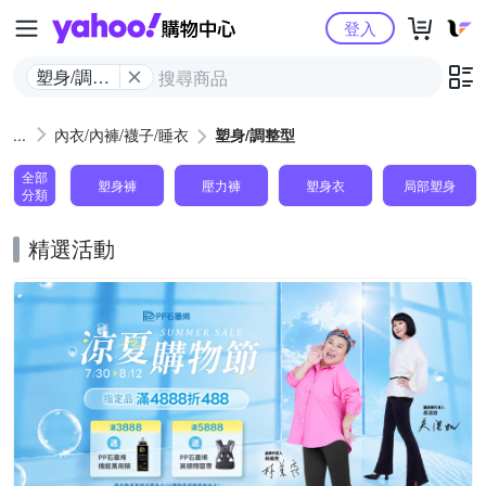
Yahoo購物中心
登入
塑身/調整
型
內衣/內褲/襪子/睡衣
塑身/調整型
全部
塑身褲
壓力褲
塑身衣
局部塑身
分類
精選活動