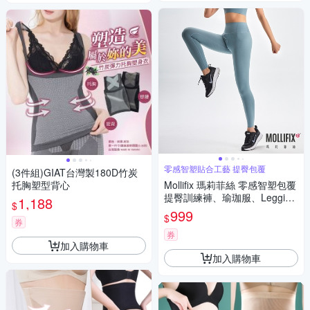
零感智塑貼合工藝 提臀包覆
(3件組)GIAT台灣製180D竹炭
托胸塑型背心
Mollifix 瑪莉菲絲 零感智塑包覆
提臀訓練褲、瑜珈服、Legging
1,188
$
(冰川藍)
999
$
券
券
加入購物車
加入購物車