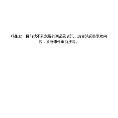
很抱歉，目前找不到您要的商品及資訊，請嘗試調整限縮內
容，放寬條件重新搜尋。