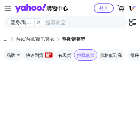
Yahoo購物中心
登入
塑身/調整
型
內衣/內褲/襪子/睡衣
塑身/調整型
品牌
快速到貨
有現貨
挑戰低價
價格低到高
排序