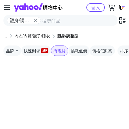
Yahoo購物中心
登入
塑身/調整
型
內衣/內褲/襪子/睡衣
塑身/調整型
品牌
快速到貨
有現貨
挑戰低價
價格低到高
排序