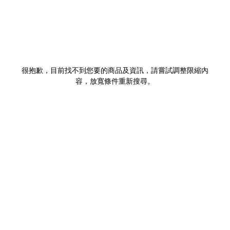
很抱歉，目前找不到您要的商品及資訊，請嘗試調整限縮內
容，放寬條件重新搜尋。