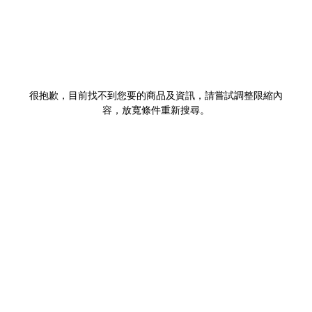
很抱歉，目前找不到您要的商品及資訊，請嘗試調整限縮內
容，放寬條件重新搜尋。