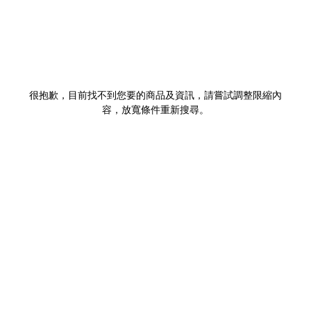
很抱歉，目前找不到您要的商品及資訊，請嘗試調整限縮內
容，放寬條件重新搜尋。