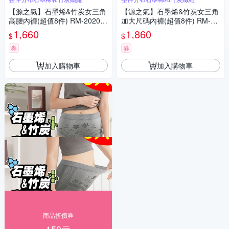
【源之氣】石墨烯&竹炭女三角
【源之氣】石墨烯&竹炭女三角
高腰內褲(超值8件) RM-20201
加大尺碼內褲(超值8件) RM-20
-台灣製
202 -台灣製
1,660
1,860
$
$
券
券
加入購物車
加入購物車
商品折價券