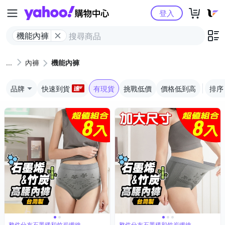
Yahoo購物中心
登入
機能內褲
內褲
機能內褲
品牌
快速到貨
有現貨
挑戰低價
價格低到高
排序
整件分布石墨稀和竹炭纖維
整件分布石墨稀和竹炭纖維