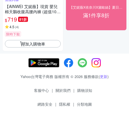
【AINWEI 艾妮薇】現貨 嬰兒
【艾妮薇X依奈川X黛歐絲】夏日購物節全館8折
棉天鵝收腹高腰內褲 (超值10件
滿1件享8折
組-顏色隨機)
719
81折
$
4.5
(
4
)
限時下殺
加入購物車
Yahoo台灣電子商務 版權所有 © 2026 服務條款(
更新
)
客服中心
|
關於我們
|
購物須知
網路安全
|
隱私權
|
分類地圖