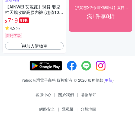
【AINWEI 艾妮薇】現貨 嬰兒
【艾妮薇X依奈川X黛歐絲】夏日購物節全館8折
棉天鵝收腹高腰內褲 (超值10件
滿1件享8折
組-顏色隨機)
719
81折
$
4.5
(
4
)
限時下殺
加入購物車
Yahoo台灣電子商務 版權所有 © 2026 服務條款(
更新
)
客服中心
|
關於我們
|
購物須知
網路安全
|
隱私權
|
分類地圖