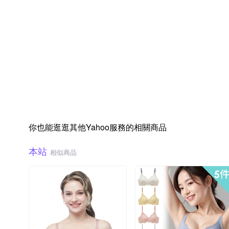
你也能逛逛其他Yahoo服務的相關商品
本站
相似商品