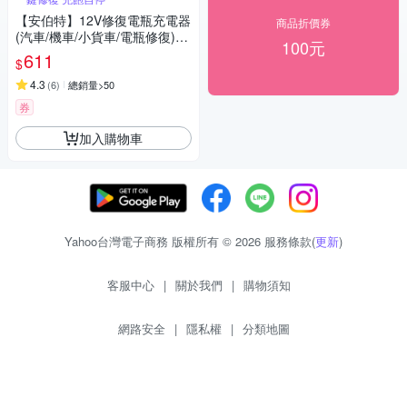
【安伯特】12V修復電瓶充電器
商品折價券
(汽車/機車/小貨車/電瓶修復)-
100元
快
611
$
4.3
(
6
)
總銷量>50
券
加入購物車
Yahoo台灣電子商務 版權所有 © 2026 服務條款(
更新
)
客服中心
|
關於我們
|
購物須知
網路安全
|
隱私權
|
分類地圖