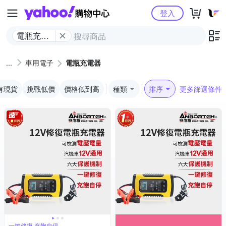
Yahoo購物中心
登入
電瓶充電
器
車用電子
電瓶充電器
有現貨
挑戰低價
價格低到高
種類
排序
更多篩選條件
一鍵修復 充飽自停