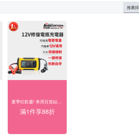
推薦排
夏季狂歡慶! 車用百貨結帳88折
滿1件享88折