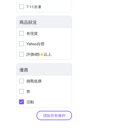
7-11冷凍
商品狀況
有現貨
Yahoo自營
評價4顆
以上
優惠
挑戰低價
券
活動
清除所有條件