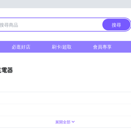
搜尋
必逛好店
刷卡/超取
會員專享
充電器
展開全部