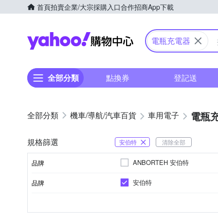
首頁
拍賣
企業/大宗採購入口
合作招商
App下載
Yahoo購物中心
電瓶充電器
全部分類
點換券
登記送
電瓶
機車/導航/汽車百貨
車用電子
規格篩選
安伯特
清除全部
ANBORTEH 安伯特
品牌
安伯特
品牌
品牌名稱
緊急啟動電源
種類
品牌名稱