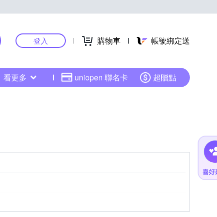
購物車
帳號綁定送
登入
看更多
uniopen 聯名卡
超贈點