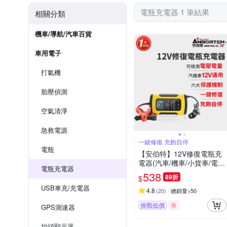
電瓶充電器 1 筆結果
相關分類
機車/導航/汽車百貨
車用電子
打氣機
胎壓偵測
空氣清淨
急救電源
一鍵修復 充飽自停
電瓶
【安伯特】12V修復電瓶充
電器(汽車/機車/小貨車/電瓶
電瓶充電器
修復)
538
89折
$
USB車充/充電器
4.8
(
20
)
總銷量>50
挑戰低價
券
GPS測速器
抬頭顯示器