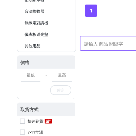
1
音源接收器
無線電對講機
儀表板避光墊
其他用品
價格
-
確定
取貨方式
快速到貨
7-11常溫