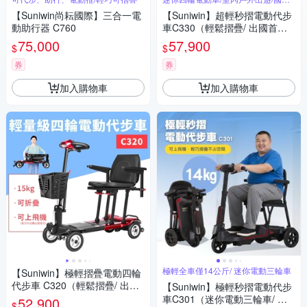
外旅行
【Suniwin尚耘國際】三合一電
【Suniwin】超輕秒摺電動代步
動助行器 C760
車C330（輕鬆摺疊/ 出國首選/
老人長輩/ 室內戶外出遊）
75,000
57,900
$
$
券
券
加入購物車
加入購物車
極輕全車僅14公斤/ 迷你電動三輪車
【Suniwin】極輕摺疊電動四輪
代步車 C320（輕鬆摺疊/ 出國
【Suniwin】極輕秒摺電動代步
首選/ 老人長輩/ 室內戶外出
車C301（迷你電動三輪車/ 出
52,900
$