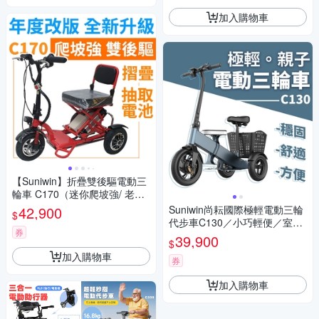
加入購物車
【Suniwin】折疊雙後驅電動三
輪車 C170（迷你爬坡強/ 老年
代步車/ 室內戶外出遊）
42,900
Suniwin尚耘國際極輕電動三輪
$
代步車C130／小巧輕便／室內
券
戶外出遊
39,900
$
加入購物車
券
加入購物車