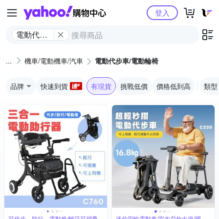
Yahoo購物中心
登入
電動代步
車/電動輪
椅
機車/電動機車/汽車
電動代步車/電動輪椅
品牌
快速到貨
有現貨
挑戰低價
價格低到高
類型
可代步、助行、電動推/輕巧可摺疊
迷你四輪電動車/室內戶外出遊/國內