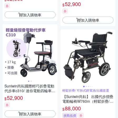
遊）
國首選/ 老人長輩/ 行動不便）
52,900
$
券
券
加入購物車
加入購物車
Suniwin尚耘國際輕巧折疊電動
代步車c310/ 迷你電動四輪車/
輕鬆折疊/ 可拆式鋰電池/出國首選
室內戶外出遊/ 國內外旅行
52,900
【Suniwin尚耘】 出國代步摺疊
$
電動輪椅W760m（輕鬆折疊/
券
可拆式鋰電池/ 出國首選）
88,000
$
加入購物車
挑戰低價
券