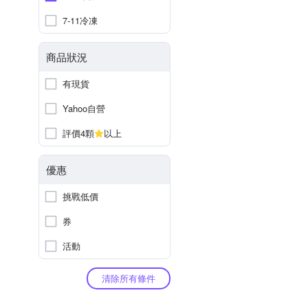
7-11冷凍
商品狀況
有現貨
Yahoo自營
評價4顆
以上
優惠
挑戰低價
券
活動
清除所有條件