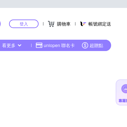
購物車
帳號綁定送
登入
看更多
uniopen 聯名卡
超贈點