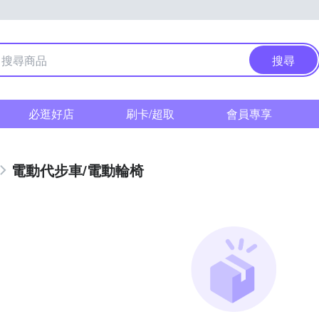
搜尋
必逛好店
刷卡/超取
會員專享
電動代步車/電動輪椅