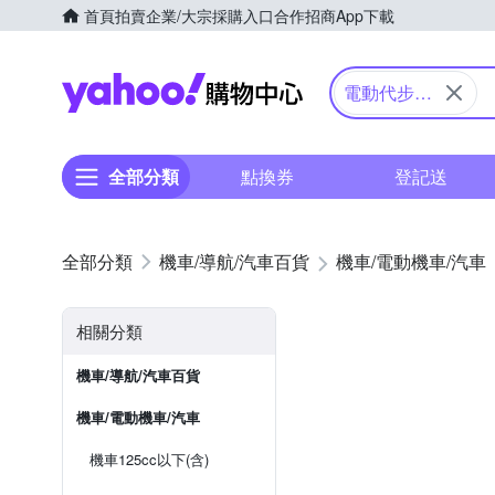
首頁
拍賣
企業/大宗採購入口
合作招商
App下載
Yahoo購物中心
電動代步車/
電動輪椅
全部分類
點換券
登記送
機車/導航/汽車百貨
機車/電動機車/汽車
相關分類
機車/導航/汽車百貨
機車/電動機車/汽車
機車125cc以下(含)