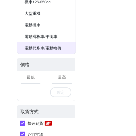
機車126-250cc
大型重機
電動機車
電動滑板車/平衡車
電動代步車/電動輪椅
價格
-
確定
取貨方式
快速到貨
7-11常溫