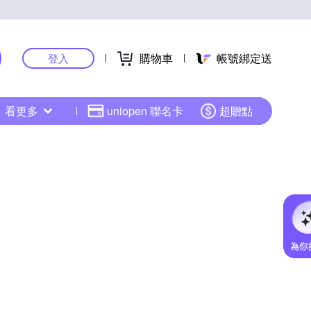
購物車
帳號綁定送
登入
看更多
uniopen 聯名卡
超贈點