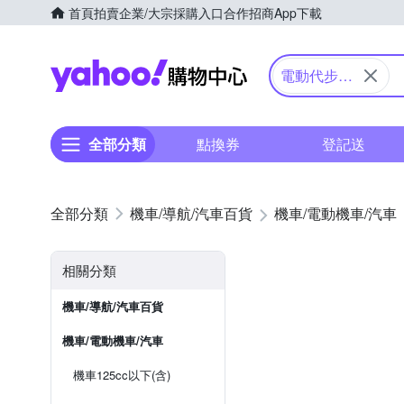
首頁
拍賣
企業/大宗採購入口
合作招商
App下載
Yahoo購物中心
電動代步車/
電動輪椅
全部分類
點換券
登記送
機車/導航/汽車百貨
機車/電動機車/汽車
相關分類
機車/導航/汽車百貨
機車/電動機車/汽車
機車125cc以下(含)