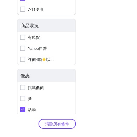
7-11冷凍
商品狀況
有現貨
Yahoo自營
評價4顆
以上
優惠
挑戰低價
券
活動
清除所有條件