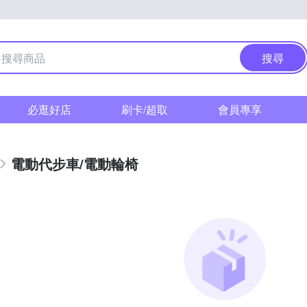
搜尋
必逛好店
刷卡/超取
會員專享
電動代步車/電動輪椅