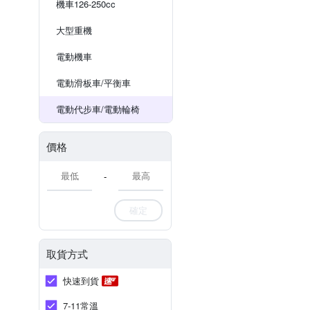
機車126-250cc
大型重機
電動機車
電動滑板車/平衡車
電動代步車/電動輪椅
價格
-
確定
取貨方式
快速到貨
7-11常溫