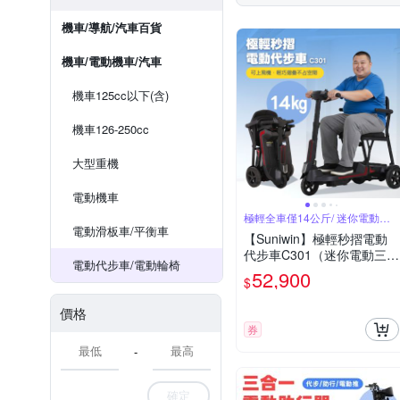
機車/導航/汽車百貨
機車/電動機車/汽車
機車125cc以下(含)
機車126-250cc
大型重機
電動機車
極輕全車僅14公斤/ 迷你電動三
輪車
電動滑板車/平衡車
【Suniwin】極輕秒摺電動
代步車C301（迷你電動三輪
電動代步車/電動輪椅
車/ 出國首選/ 老人長輩/ 行
52,900
$
動不便）
價格
券
-
確定