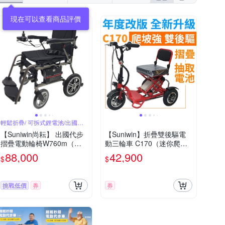
現在可以查看商品評價
輕鬆折疊/ 可拆式鋰電池/出國首
選
【Suniwin尚耘】 出國代步
【Suniwin】折疊雙後驅電
摺疊電動輪椅W760m（輕
動三輪車 C170（迷你爬坡
鬆折疊/ 可拆式鋰電池/ 出國
強/ 老年代步車/ 室內戶外出
88,000
42,900
$
$
首選）
遊）
挑戰低價
券
券