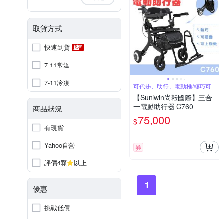
取貨方式
快速到貨
7-11常溫
7-11冷凍
可代步、助行、電動推/輕巧可摺
疊
【Suniwin尚耘國際】三合
一電動助行器 C760
商品狀況
75,000
$
有現貨
Yahoo自營
券
評價4顆
以上
1
優惠
挑戰低價