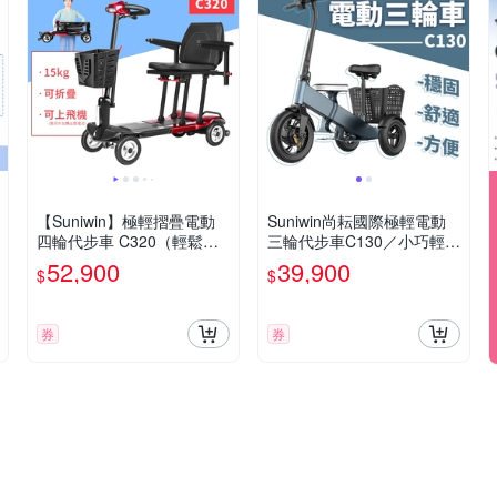
【Suniwin】極輕摺疊電動
Suniwin尚耘國際極輕電動
四輪代步車 C320（輕鬆摺
三輪代步車C130／小巧輕便
疊/ 出國首選/ 老人長輩/ 室
／室內戶外出遊
52,900
39,900
$
$
內戶外出遊）
券
券