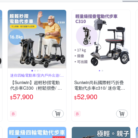
迷你四輪電動車/室內戶外出遊/國
內外旅行
【Suniwin】超輕秒摺電動
Suniwin尚耘國際輕巧折疊
代步車C330（輕鬆摺疊/ 出
電動代步車c310/ 迷你電動
國首選/ 老人長輩/ 室內戶外
四輪車/ 室內戶外出遊/ 國內
57,900
52,900
$
$
出遊）
外旅行
券
券