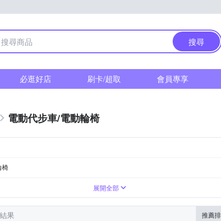
搜尋
必逛好店
刷卡/超取
會員專享
電動代步車/電動輪椅
輪椅
20~30km
DC 54V/2A
DC 36V1.6A
展開全部
筆結果
推薦排