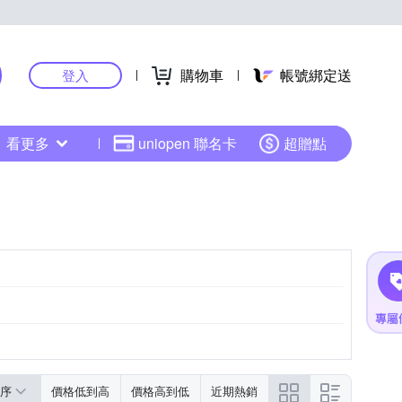
購物車
帳號綁定送
登入
看更多
uniopen 聯名卡
超贈點
序
價格低到高
價格高到低
近期熱銷