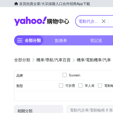
首頁
拍賣
企業/大宗採購入口
合作招商
App下載
Yahoo購物中心
電動代步車/
電動輪椅
全部分類
點換券
登記送
機車/導航/汽車百貨
機車/電動機車/汽車
Suniwin
品牌
可折疊
單人座
電動
類型
品牌名稱
無
20km以下
DC24V2A
DC 29V/2A
31~40km
前後防撞保桿
續航力(平面道路)
充電器
顏色
電動代步車/電動輪椅 8 
相關分類