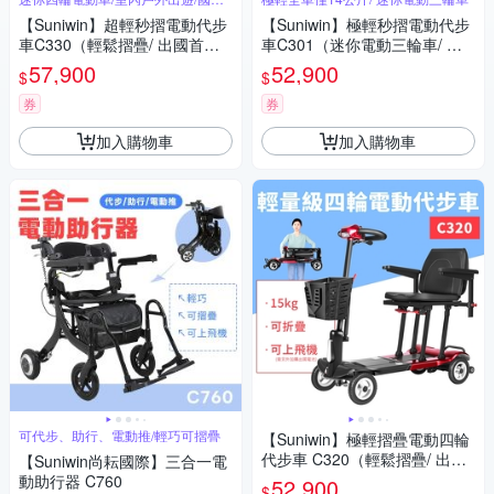
外旅行
【Suniwin】超輕秒摺電動代步
【Suniwin】極輕秒摺電動代步
車C330（輕鬆摺疊/ 出國首選/
車C301（迷你電動三輪車/ 出
老人長輩/ 室內戶外出遊）
國首選/ 老人長輩/ 行動不便）
57,900
52,900
$
$
券
券
加入購物車
加入購物車
可代步、助行、電動推/輕巧可摺疊
【Suniwin】極輕摺疊電動四輪
代步車 C320（輕鬆摺疊/ 出國
【Suniwin尚耘國際】三合一電
首選/ 老人長輩/ 室內戶外出
動助行器 C760
52,900
$