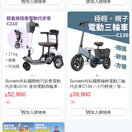
加入購物車
加入購物車
Suniwin尚耘國際輕巧折疊電動
Suniwin尚耘國際極輕電動三輪
代步車c310/ 迷你電動四輪車/
代步車C130／小巧輕便／室內
室內戶外出遊/ 國內外旅行
戶外出遊
52,900
39,900
$
$
券
券
加入購物車
加入購物車