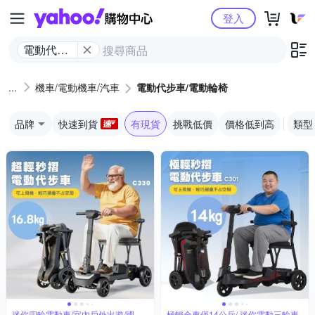
Yahoo購物中心
登入
電動代步
車/電動輪
椅
機車/電動機車/汽車
電動代步車/電動輪椅
品牌
快速到貨
有現貨
挑戰低價
價格低到高
類型
迷你四輪電動車/室內戶外出遊/國內
極輕全車僅14公斤/ 迷你電動三輪車