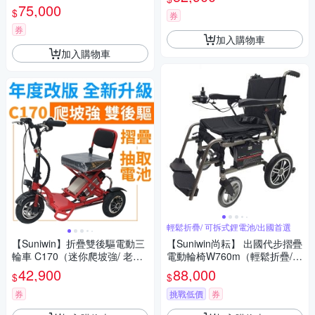
遊）
75,000
$
券
券
加入購物車
加入購物車
輕鬆折疊/ 可拆式鋰電池/出國首選
【Suniwin】折疊雙後驅電動三
【Suniwin尚耘】 出國代步摺疊
輪車 C170（迷你爬坡強/ 老年
電動輪椅W760m（輕鬆折疊/
代步車/ 室內戶外出遊）
可拆式鋰電池/ 出國首選）
42,900
88,000
$
$
券
挑戰低價
券