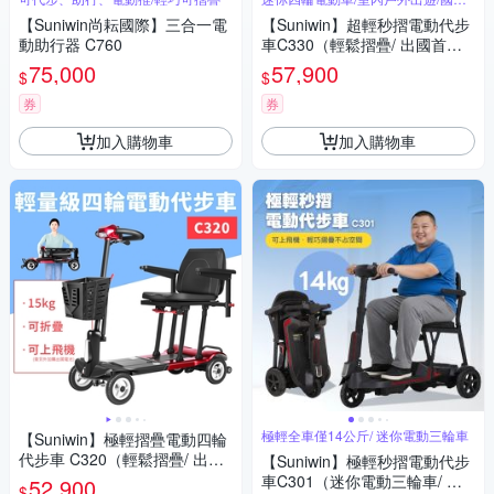
外旅行
【Suniwin尚耘國際】三合一電
【Suniwin】超輕秒摺電動代步
動助行器 C760
車C330（輕鬆摺疊/ 出國首選/
老人長輩/ 室內戶外出遊）
75,000
57,900
$
$
券
券
加入購物車
加入購物車
極輕全車僅14公斤/ 迷你電動三輪車
【Suniwin】極輕摺疊電動四輪
代步車 C320（輕鬆摺疊/ 出國
【Suniwin】極輕秒摺電動代步
首選/ 老人長輩/ 室內戶外出
車C301（迷你電動三輪車/ 出
52,900
$