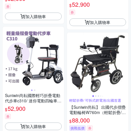
遊）
國首選/ 老人長輩/ 行動不便）
52,900
$
券
券
加入購物車
加入購物車
Suniwin尚耘國際輕巧折疊電動
代步車c310/ 迷你電動四輪車/
輕鬆折疊/ 可拆式鋰電池/出國首選
室內戶外出遊/ 國內外旅行
52,900
【Suniwin尚耘】 出國代步摺疊
$
電動輪椅W760m（輕鬆折疊/
券
可拆式鋰電池/ 出國首選）
88,000
$
加入購物車
挑戰低價
券