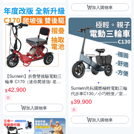
加入購物車
【Suniwin】折疊雙後驅電動三
輪車 C170（迷你爬坡強/ 老年
代步車/ 室內戶外出遊）
42,900
Suniwin尚耘國際極輕電動三輪
$
代步車C130／小巧輕便／室內
券
戶外出遊
39,900
$
加入購物車
券
加入購物車