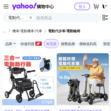
Yahoo購物中心
登入
電動代步
車/電動輪
椅
機車/電動機車/汽車
電動代步車/電動輪椅
品牌
快速到貨
有現貨
挑戰低價
價格低到高
類型
可代步、助行、電動推/輕巧可摺疊
迷你四輪電動車/室內戶外出遊/國內