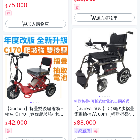
遊）
75,000
$
券
券
加入購物車
加入購物車
輕鬆折疊/ 可拆式鋰電池/出國首選
【Suniwin】折疊雙後驅電動三
【Suniwin尚耘】 出國代步摺疊
輪車 C170（迷你爬坡強/ 老年
電動輪椅W760m（輕鬆折疊/
代步車/ 室內戶外出遊）
可拆式鋰電池/ 出國首選）
42,900
88,000
$
$
券
挑戰低價
券