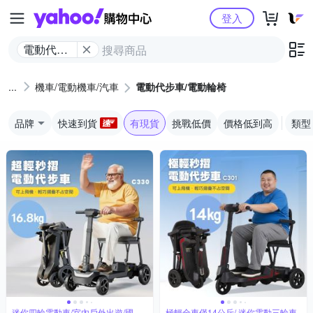
Yahoo購物中心
登入
電動代步
車/電動輪
椅
機車/電動機車/汽車
電動代步車/電動輪椅
品牌
快速到貨
有現貨
挑戰低價
價格低到高
類型
迷你四輪電動車/室內戶外出遊/國內
極輕全車僅14公斤/ 迷你電動三輪車