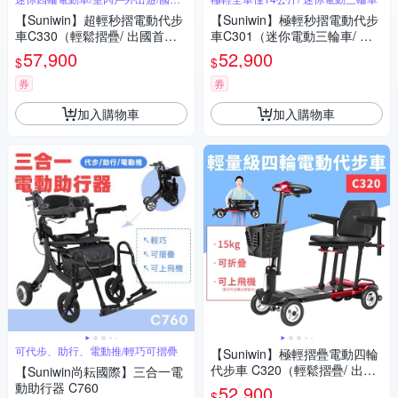
外旅行
【Suniwin】超輕秒摺電動代步
【Suniwin】極輕秒摺電動代步
車C330（輕鬆摺疊/ 出國首選/
車C301（迷你電動三輪車/ 出
老人長輩/ 室內戶外出遊）
國首選/ 老人長輩/ 行動不便）
57,900
52,900
$
$
券
券
加入購物車
加入購物車
可代步、助行、電動推/輕巧可摺疊
【Suniwin】極輕摺疊電動四輪
代步車 C320（輕鬆摺疊/ 出國
【Suniwin尚耘國際】三合一電
首選/ 老人長輩/ 室內戶外出
動助行器 C760
52,900
$