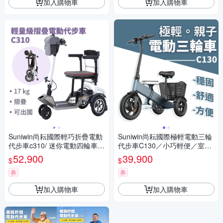
加入購物車
加入購物車
Suniwin尚耘國際輕巧折疊電動
Suniwin尚耘國際極輕電動三輪
代步車c310/ 迷你電動四輪車/
代步車C130／小巧輕便／室內
室內戶外出遊/ 國內外旅行
戶外出遊
52,900
39,900
$
$
券
券
加入購物車
加入購物車