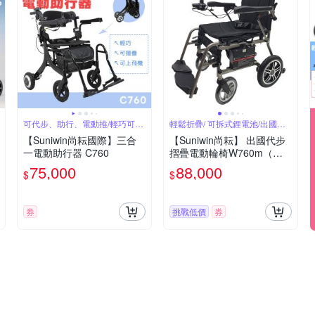
可代步、助行、電動推/輕巧可摺
輕鬆折疊/ 可拆式鋰電池/出國首
疊
選
【Suniwin尚耘國際】三合
【Suniwin尚耘】 出國代步
一電動助行器 C760
摺疊電動輪椅W760m（輕
鬆折疊/ 可拆式鋰電池/ 出國
75,000
88,000
$
$
首選）
券
挑戰低價
券