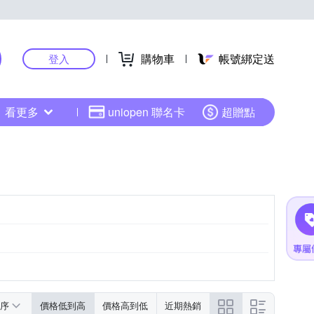
購物車
帳號綁定送
登入
看更多
uniopen 聯名卡
超贈點
序
價格低到高
價格高到低
近期熱銷