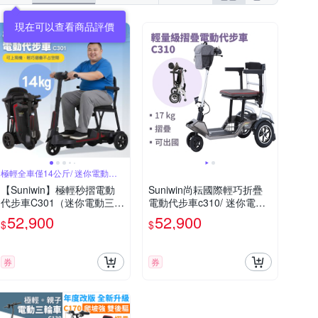
現在可以查看商品評價
極輕全車僅14公斤/ 迷你電動三
輪車
【Suniwin】極輕秒摺電動
Suniwin尚耘國際輕巧折疊
代步車C301（迷你電動三輪
電動代步車c310/ 迷你電動
車/ 出國首選/ 老人長輩/ 行
四輪車/ 室內戶外出遊/ 國內
52,900
52,900
$
$
動不便）
外旅行
券
券