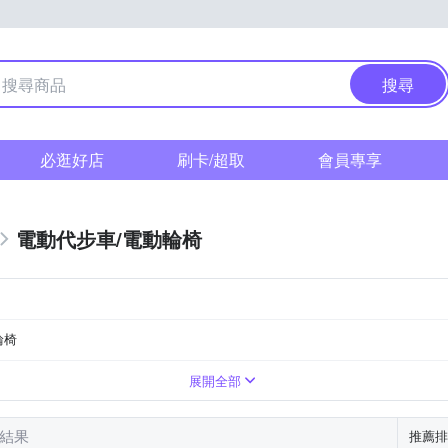
搜尋
必逛好店
刷卡/超取
會員專享
電動代步車/電動輪椅
輪椅
31~40km
DC 36V1.6A
DC 54V/2A
展開全部
筆結果
推薦排