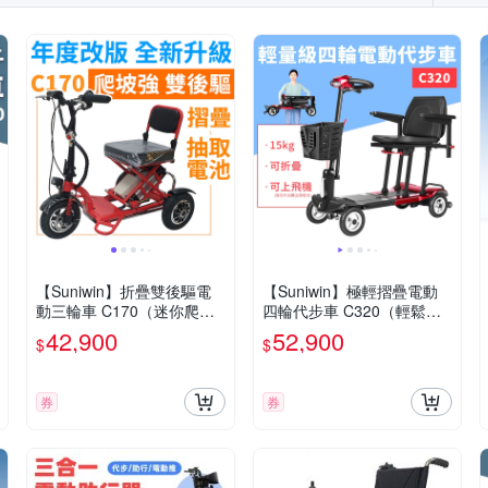
【Suniwin】折疊雙後驅電
【Suniwin】極輕摺疊電動
動三輪車 C170（迷你爬坡
四輪代步車 C320（輕鬆摺
強/ 老年代步車/ 室內戶外出
疊/ 出國首選/ 老人長輩/ 室
42,900
52,900
$
$
遊）
內戶外出遊）
券
券