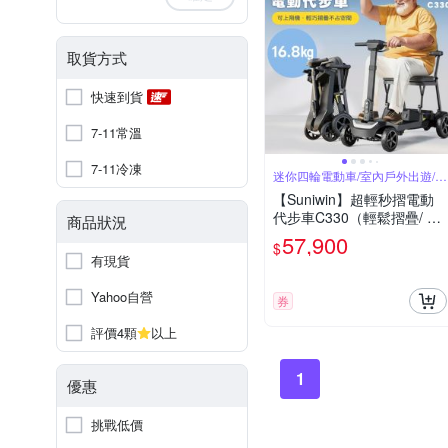
取貨方式
快速到貨
7-11常溫
7-11冷凍
迷你四輪電動車/室內戶外出遊/國
內外旅行
【Suniwin】超輕秒摺電動
代步車C330（輕鬆摺疊/ 出
商品狀況
國首選/ 老人長輩/ 室內戶外
57,900
$
出遊）
有現貨
Yahoo自營
券
評價4顆
以上
1
優惠
挑戰低價