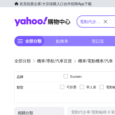
首頁
拍賣
企業/大宗採購入口
合作招商
App下載
Yahoo購物中心
電動代步車/
電動輪椅
全部分類
點換券
登記送
機車/導航/汽車百貨
機車/電動機車/汽車
Suniwin
品牌
可折疊
單人座
電動
類型
品牌名稱
無
20km以下
DC24V2A
DC 29V/2A
20~30km
前後防撞保桿
續航力(平面道路)
充電器
顏色
電動代步車/電動輪椅 8 
相關分類