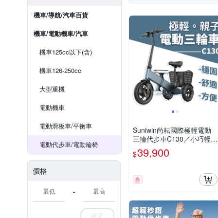
機車/導航/汽車百貨
機車/電動機車/汽車
機車125cc以下(含)
機車126-250cc
大型重機
電動機車
電動滑板車/平衡車
Suniwin尚耘國際極輕電動
三輪代步車C130／小巧輕便
電動代步車/電動輪椅
／室內戶外出遊
39,900
$
價格
券
-
確定