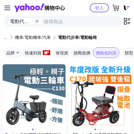
Yahoo購物中心
登入
電動代步
車/電動輪
椅
機車/電動機車/汽車
電動代步車/電動輪椅
品牌
快速到貨
有現貨
挑戰低價
價格低到高
類型