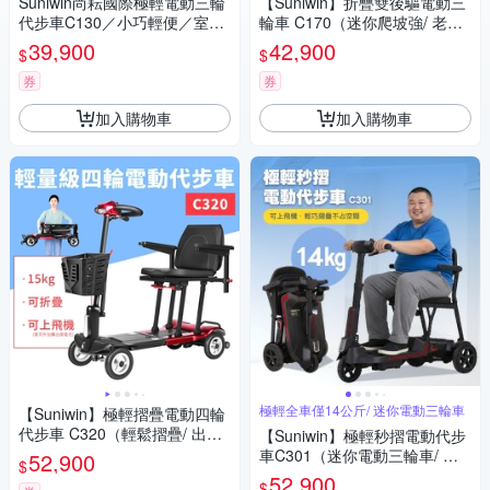
Suniwin尚耘國際極輕電動三輪
【Suniwin】折疊雙後驅電動三
代步車C130／小巧輕便／室內
輪車 C170（迷你爬坡強/ 老年
戶外出遊
代步車/ 室內戶外出遊）
39,900
42,900
$
$
券
券
加入購物車
加入購物車
極輕全車僅14公斤/ 迷你電動三輪車
【Suniwin】極輕摺疊電動四輪
代步車 C320（輕鬆摺疊/ 出國
【Suniwin】極輕秒摺電動代步
首選/ 老人長輩/ 室內戶外出
車C301（迷你電動三輪車/ 出
52,900
$
遊）
國首選/ 老人長輩/ 行動不便）
52,900
$