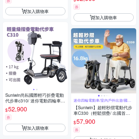
券
券
加入購物車
加入購物車
Suniwin尚耘國際輕巧折疊電動
代步車c310/ 迷你電動四輪車/
迷你四輪電動車/室內戶外出遊/國內
外旅行
室內戶外出遊/ 國內外旅行
52,900
【Suniwin】超輕秒摺電動代步
$
車C330（輕鬆摺疊/ 出國首選/
券
老人長輩/ 室內戶外出遊）
57,900
$
加入購物車
券