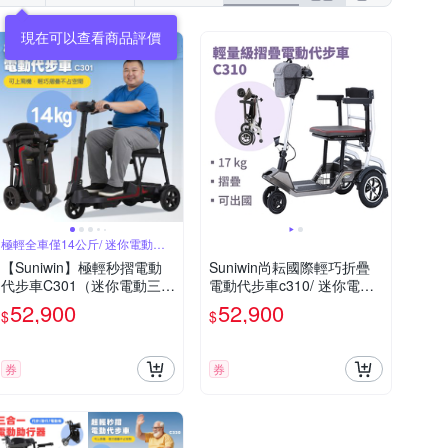
現在可以查看商品評價
極輕全車僅14公斤/ 迷你電動三
輪車
【Suniwin】極輕秒摺電動
Suniwin尚耘國際輕巧折疊
代步車C301（迷你電動三輪
電動代步車c310/ 迷你電動
車/ 出國首選/ 老人長輩/ 行
四輪車/ 室內戶外出遊/ 國內
52,900
52,900
$
$
動不便）
外旅行
券
券