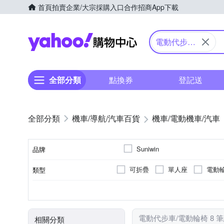
首頁
拍賣
企業/大宗採購入口
合作招商
App下載
Yahoo購物中心
電動代步車/
電動輪椅
全部分類
點換券
登記送
機車/導航/汽車百貨
機車/電動機車/汽車
Suniwin
品牌
可折疊
單人座
電動
類型
品牌名稱
無
20km以下
DC24V2A
DC 29V/2A
20~30km
前後防撞保桿
續航力(平面道路)
充電器
顏色
電動代步車/電動輪椅 8 
相關分類