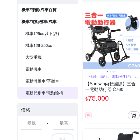
機車/導航/汽車百貨
機車/電動機車/汽車
機車125cc以下(含)
機車126-250cc
大型重機
電動機車
可代步、助行、電動推/輕巧可摺
疊
電動滑板車/平衡車
【Suniwin尚耘國際】三合
一電動助行器 C760
電動代步車/電動輪椅
75,000
$
價格
券
-
確定