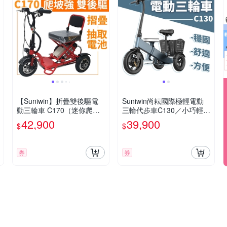
【Suniwin】折疊雙後驅電
Suniwin尚耘國際極輕電動
動三輪車 C170（迷你爬坡
三輪代步車C130／小巧輕便
強/ 老年代步車/ 室內戶外出
／室內戶外出遊
42,900
39,900
$
$
遊）
券
券