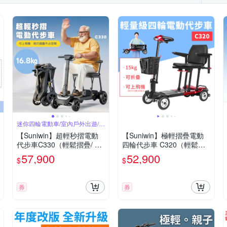
迷你四輪電動車/室內戶外出遊/國
內外旅行
【Suniwin】超輕秒摺電動
【Suniwin】極輕摺疊電動
代步車C330（輕鬆摺疊/ 出
四輪代步車 C320（輕鬆摺
國首選/ 老人長輩/ 室內戶外
疊/ 出國首選/ 老人長輩/ 室
57,900
52,900
$
$
出遊）
內戶外出遊）
券
券