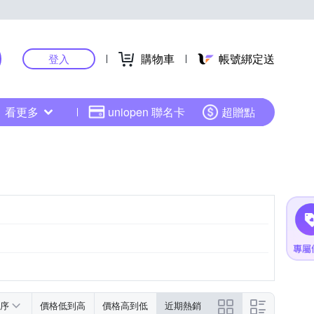
購物車
帳號綁定送
登入
看更多
uniopen 聯名卡
超贈點
序
價格低到高
價格高到低
近期熱銷