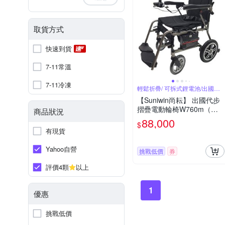
取貨方式
快速到貨
7-11常溫
7-11冷凍
輕鬆折疊/ 可拆式鋰電池/出國首
選
【Suniwin尚耘】 出國代步
摺疊電動輪椅W760m（輕
商品狀況
鬆折疊/ 可拆式鋰電池/ 出國
88,000
$
首選）
有現貨
Yahoo自營
挑戰低價
券
評價4顆
以上
1
優惠
挑戰低價