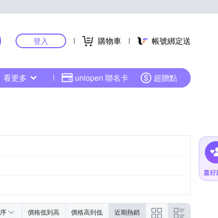
購物車
帳號綁定送
登入
看更多
uniopen 聯名卡
超贈點
序
價格低到高
價格高到低
近期熱銷