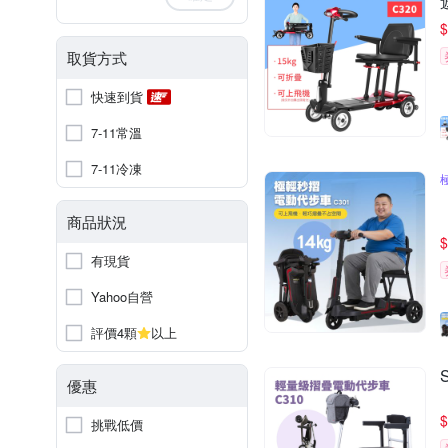
$
取貨方式
快速到貨
7-11常溫
7-11冷凍
商品狀況
$
有現貨
Yahoo自營
評價4顆
以上
優惠
$
挑戰低價