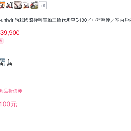
+5
Suniwin尚耘國際極輕電動三輪代步車C130／小巧輕便／室內戶
39,900
券
商品折價券
100元