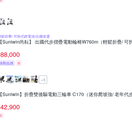
輕鬆折疊/ 可拆式鋰電池/出國首選
【Suniwin尚耘】 出國代步摺疊電動輪椅W760m（輕鬆折疊/ 
88,000
挑戰低價
券
+5
【Suniwin】折疊雙後驅電動三輪車 C170（迷你爬坡強/ 老年代
42,900
券