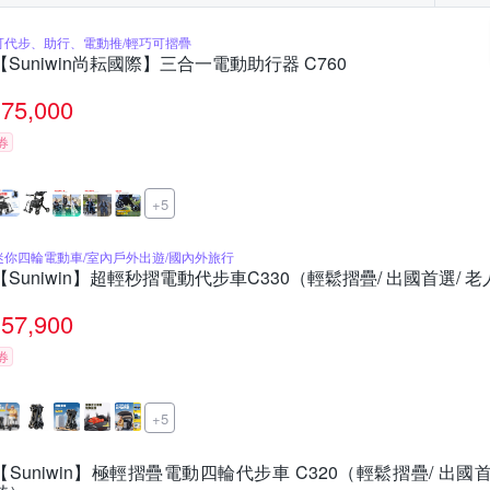
可代步、助行、電動推/輕巧可摺疊
【Suniwin尚耘國際】三合一電動助行器 C760
75,000
券
+5
迷你四輪電動車/室內戶外出遊/國內外旅行
【Suniwin】超輕秒摺電動代步車C330（輕鬆摺疊/ 出國首選/ 
57,900
券
+5
【Suniwin】極輕摺疊電動四輪代步車 C320（輕鬆摺疊/ 出國