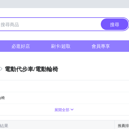
搜尋
必逛好店
刷卡/超取
會員專享
電動代步車/電動輪椅
輪椅
31~40km
DC 36V1.6A
DC 54V/2A
展開全部
筆結果
推薦排