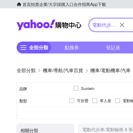
首頁
拍賣
企業/大宗採購入口
合作招商
App下載
Yahoo購物中心
電動代步車/
電動輪椅
全部分類
點換券
登記送
機車/導航/汽車百貨
機車/電動機車/汽車
Suniwin
品牌
可折疊
單人座
電動
類型
品牌名稱
無
20km以下
DC24V2A
DC 29V/2A
20~30km
前後防撞保桿
續航力(平面道路)
充電器
顏色
電動代步車/電動輪椅 8 
相關分類