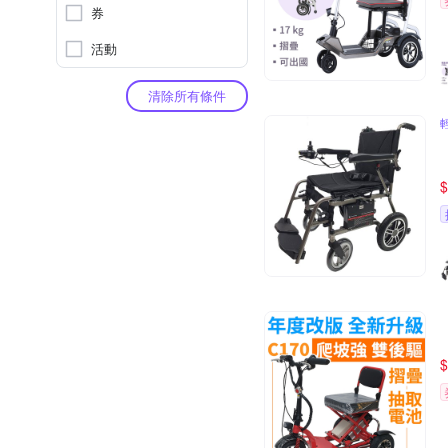
券
活動
清除所有條件
$
$