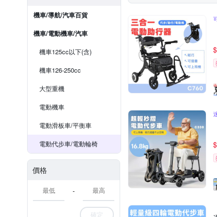
機車/導航/汽車百貨
機車/電動機車/汽車
$
機車125cc以下(含)
機車126-250cc
大型重機
電動機車
電動滑板車/平衡車
電動代步車/電動輪椅
$
價格
-
確定