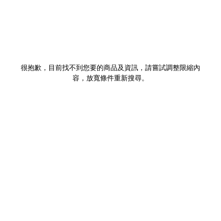
很抱歉，目前找不到您要的商品及資訊，請嘗試調整限縮內
容，放寬條件重新搜尋。