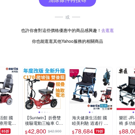
或
也許你會對這些價格優惠中的商品感興趣！
去逛逛
你也能逛逛其他Yahoo服務的相關商品
活館 國
【Suniwin】折疊雙
海夫健康生活館 國
樂匠 JR
療用電動
後驅電動三輪車 C1
睦美利馳 逍遙行 車
椅 多功
ts 電動
70（迷你爬坡強/ 老
架可收折 可推式 電
代步車 
42,800
78,684
88,0
85折
$42,900
79折
$
$
$
M5 S1
年代步車/ 室內戶外
動輪椅_P113
曡式電動