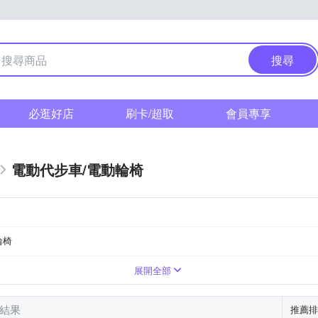
搜尋
必逛好店
刷卡/超取
會員專享
電動代步車/電動輪椅
輪椅
31~40km
DC 36V1.6A
DC 54V/2A
展開全部
筆結果
推薦排