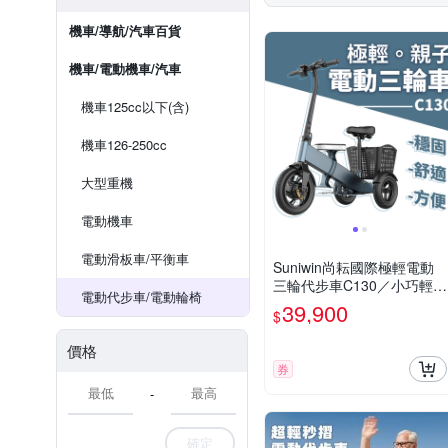
機車/導航/汽車百貨
機車/電動機車/汽車
機車125cc以下(含)
機車126-250cc
大型重機
電動機車
電動滑板車/平衡車
Suniwin尚耘國際極輕電動
三輪代步車C130／小巧輕便
電動代步車/電動輪椅
／室內戶外出遊
39,900
$
價格
券
-
確定