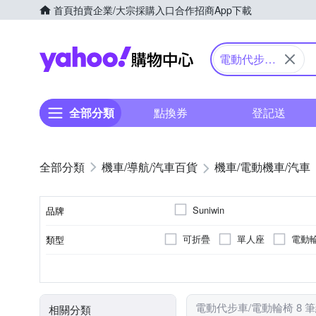
首頁
拍賣
企業/大宗採購入口
合作招商
App下載
Yahoo購物中心
電動代步車/
電動輪椅
全部分類
點換券
登記送
機車/導航/汽車百貨
機車/電動機車/汽車
Suniwin
品牌
可折疊
單人座
電動
類型
品牌名稱
無
20km以下
DC24V2A
DC 29V/2A
20~30km
前後防撞保桿
續航力(平面道路)
充電器
顏色
電動代步車/電動輪椅 8 
相關分類