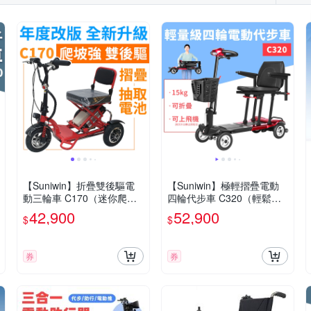
【Suniwin】折疊雙後驅電
【Suniwin】極輕摺疊電動
動三輪車 C170（迷你爬坡
四輪代步車 C320（輕鬆摺
強/ 老年代步車/ 室內戶外出
疊/ 出國首選/ 老人長輩/ 室
42,900
52,900
$
$
遊）
內戶外出遊）
券
券