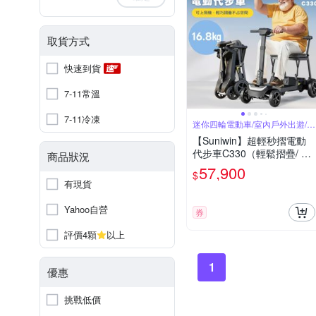
取貨方式
快速到貨
7-11常溫
7-11冷凍
迷你四輪電動車/室內戶外出遊/國
內外旅行
【Suniwin】超輕秒摺電動
代步車C330（輕鬆摺疊/ 出
商品狀況
國首選/ 老人長輩/ 室內戶外
57,900
$
出遊）
有現貨
Yahoo自營
券
評價4顆
以上
1
優惠
挑戰低價