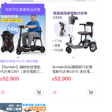
現在可以查看商品評價
極輕全車僅14公斤/ 迷你電動三
輪車
【Suniwin】極輕秒摺電動
Suniwin尚耘國際輕巧折疊
代步車C301（迷你電動三輪
電動代步車c310/ 迷你電動
車/ 出國首選/ 老人長輩/ 行
四輪車/ 室內戶外出遊/ 國內
52,900
52,900
$
$
動不便）
外旅行
券
券