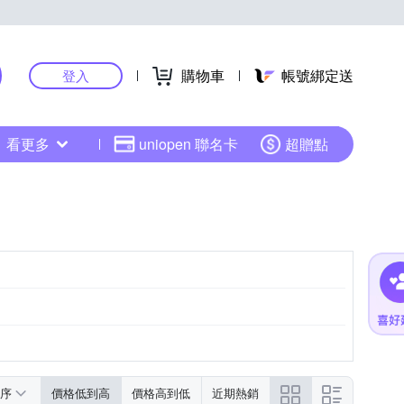
購物車
帳號綁定送
登入
看更多
uniopen 聯名卡
超贈點
序
價格低到高
價格高到低
近期熱銷