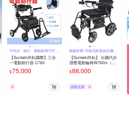
可代步、助行、電動推/輕巧可摺
輕鬆折疊/ 可拆式鋰電池/出國首
疊
選
【Suniwin尚耘國際】三合
【Suniwin尚耘】 出國代步
一電動助行器 C760
摺疊電動輪椅W760m（輕
鬆折疊/ 可拆式鋰電池/ 出國
75,000
88,000
$
$
首選）
券
挑戰低價
券