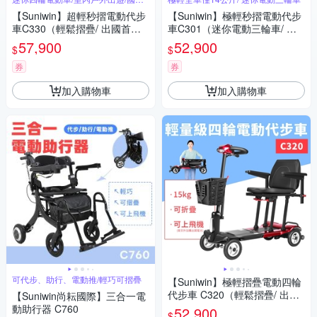
外旅行
【Suniwin】超輕秒摺電動代步
【Suniwin】極輕秒摺電動代步
車C330（輕鬆摺疊/ 出國首選/
車C301（迷你電動三輪車/ 出
老人長輩/ 室內戶外出遊）
國首選/ 老人長輩/ 行動不便）
57,900
52,900
$
$
券
券
加入購物車
加入購物車
可代步、助行、電動推/輕巧可摺疊
【Suniwin】極輕摺疊電動四輪
代步車 C320（輕鬆摺疊/ 出國
【Suniwin尚耘國際】三合一電
首選/ 老人長輩/ 室內戶外出
動助行器 C760
52,900
$