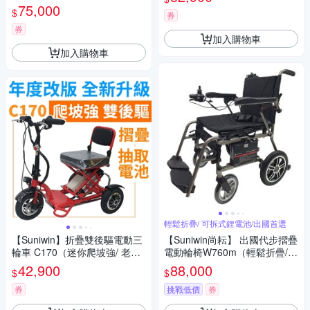
遊）
75,000
$
券
券
加入購物車
加入購物車
輕鬆折疊/ 可拆式鋰電池/出國首選
【Suniwin】折疊雙後驅電動三
【Suniwin尚耘】 出國代步摺疊
輪車 C170（迷你爬坡強/ 老年
電動輪椅W760m（輕鬆折疊/
代步車/ 室內戶外出遊）
可拆式鋰電池/ 出國首選）
42,900
88,000
$
$
券
挑戰低價
券