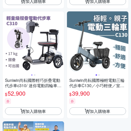
加入購物車
加入購物車
Suniwin尚耘國際輕巧折疊電動
Suniwin尚耘國際極輕電動三輪
代步車c310/ 迷你電動四輪車/
代步車C130／小巧輕便／室內
室內戶外出遊/ 國內外旅行
戶外出遊
52,900
39,900
$
$
券
券
加入購物車
加入購物車