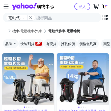
Yahoo購物中心
登入
電動代步
車/電動輪
椅
機車/電動機車/汽車
電動代步車/電動輪椅
品牌
快速到貨
有現貨
挑戰低價
價格低到高
類型
迷你四輪電動車/室內戶外出遊/國內
極輕全車僅14公斤/ 迷你電動三輪車