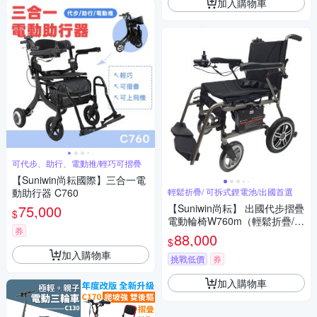
加入購物車
可代步、助行、電動推/輕巧可摺疊
【Suniwin尚耘國際】三合一電
動助行器 C760
輕鬆折疊/ 可拆式鋰電池/出國首選
75,000
【Suniwin尚耘】 出國代步摺疊
$
電動輪椅W760m（輕鬆折疊/
券
可拆式鋰電池/ 出國首選）
88,000
$
加入購物車
挑戰低價
券
加入購物車