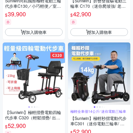
Suniwin尚耘國際極輕電動三輪
【Suniwin】折疊雙後驅電動三
代步車C130／小巧輕便／室內
輪車 C170（迷你爬坡強/ 老年
戶外出遊
代步車/ 室內戶外出遊）
39,900
42,900
$
$
券
券
加入購物車
加入購物車
極輕全車僅14公斤/ 迷你電動三輪車
【Suniwin】極輕摺疊電動四輪
代步車 C320（輕鬆摺疊/ 出國
【Suniwin】極輕秒摺電動代步
首選/ 老人長輩/ 室內戶外出
車C301（迷你電動三輪車/ 出
52,900
$
遊）
國首選/ 老人長輩/ 行動不便）
52,900
$