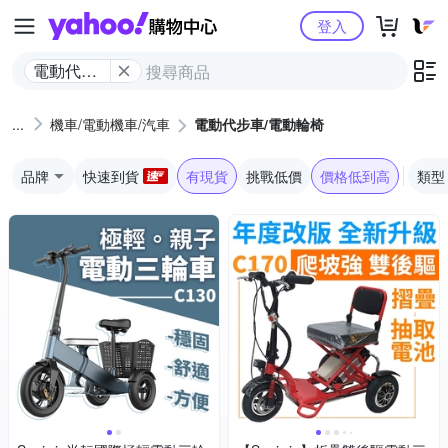
Yahoo購物中心
登入
電動代步
車/電動輪
椅
機車/電動機車/汽車
電動代步車/電動輪椅
品牌
快速到貨
有現貨
挑戰低價
價格低到高
類型