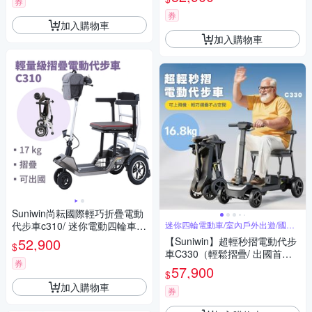
券
券
加入購物車
加入購物車
Suniwin尚耘國際輕巧折疊電動
代步車c310/ 迷你電動四輪車/
迷你四輪電動車/室內戶外出遊/國內
外旅行
室內戶外出遊/ 國內外旅行
52,900
【Suniwin】超輕秒摺電動代步
$
車C330（輕鬆摺疊/ 出國首選/
券
老人長輩/ 室內戶外出遊）
57,900
$
加入購物車
券