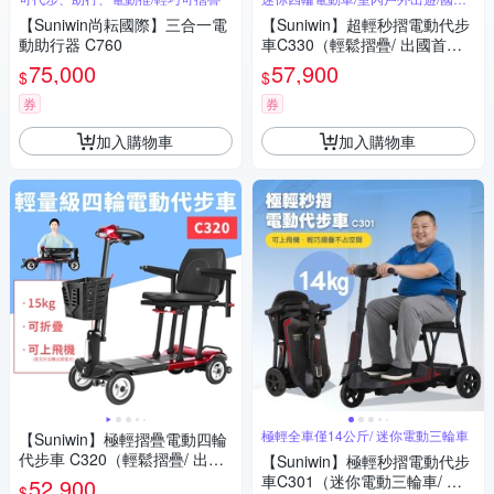
外旅行
【Suniwin尚耘國際】三合一電
【Suniwin】超輕秒摺電動代步
動助行器 C760
車C330（輕鬆摺疊/ 出國首選/
老人長輩/ 室內戶外出遊）
75,000
57,900
$
$
券
券
加入購物車
加入購物車
極輕全車僅14公斤/ 迷你電動三輪車
【Suniwin】極輕摺疊電動四輪
代步車 C320（輕鬆摺疊/ 出國
【Suniwin】極輕秒摺電動代步
首選/ 老人長輩/ 室內戶外出
車C301（迷你電動三輪車/ 出
52,900
$