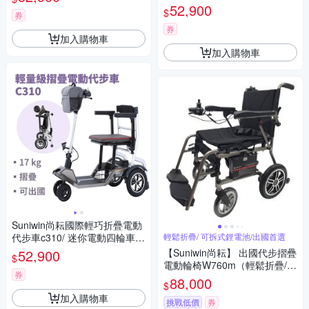
遊）
國首選/ 老人長輩/ 行動不便）
52,900
$
券
券
加入購物車
加入購物車
Suniwin尚耘國際輕巧折疊電動
代步車c310/ 迷你電動四輪車/
輕鬆折疊/ 可拆式鋰電池/出國首選
室內戶外出遊/ 國內外旅行
52,900
【Suniwin尚耘】 出國代步摺疊
$
電動輪椅W760m（輕鬆折疊/
券
可拆式鋰電池/ 出國首選）
88,000
$
加入購物車
挑戰低價
券