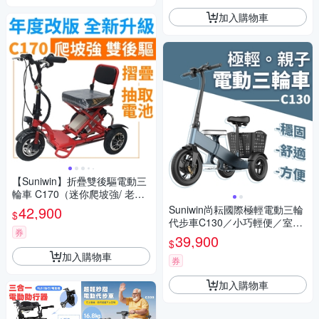
加入購物車
【Suniwin】折疊雙後驅電動三
輪車 C170（迷你爬坡強/ 老年
代步車/ 室內戶外出遊）
42,900
Suniwin尚耘國際極輕電動三輪
$
代步車C130／小巧輕便／室內
券
戶外出遊
39,900
$
加入購物車
券
加入購物車