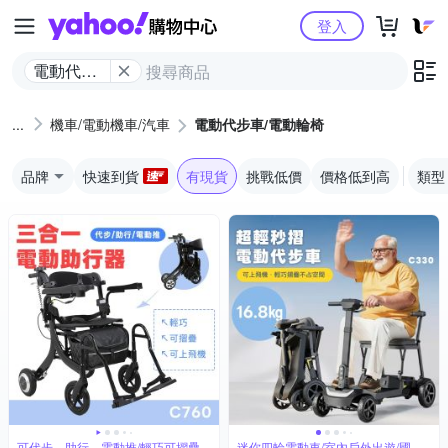
Yahoo購物中心
登入
電動代步
車/電動輪
椅
機車/電動機車/汽車
電動代步車/電動輪椅
品牌
快速到貨
有現貨
挑戰低價
價格低到高
類型
可代步、助行、電動推/輕巧可摺疊
迷你四輪電動車/室內戶外出遊/國內