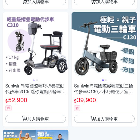
加入購物車
加入購物車
Suniwin尚耘國際輕巧折疊電動
Suniwin尚耘國際極輕電動三輪
代步車c310/ 迷你電動四輪車/
代步車C130／小巧輕便／室內
室內戶外出遊/ 國內外旅行
戶外出遊
52,900
39,900
$
$
券
券
加入購物車
加入購物車