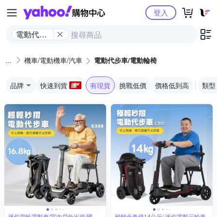
Yahoo購物中心
登入
電動代步
車/電動輪
椅
機車/電動機車/汽車
電動代步車/電動輪椅
品牌
快速到貨
有現貨
挑戰低價
價格低到高
類型
迷你四輪電動車/室內戶外出遊/國內
極輕全車僅14公斤/ 迷你電動三輪車