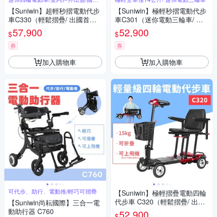
外旅行
【Suniwin】超輕秒摺電動代步
【Suniwin】極輕秒摺電動代步
車C330（輕鬆摺疊/ 出國首選/
車C301（迷你電動三輪車/ 出
老人長輩/ 室內戶外出遊）
國首選/ 老人長輩/ 行動不便）
57,900
52,900
$
$
券
券
加入購物車
加入購物車
可代步、助行、電動推/輕巧可摺疊
【Suniwin】極輕摺疊電動四輪
代步車 C320（輕鬆摺疊/ 出國
【Suniwin尚耘國際】三合一電
首選/ 老人長輩/ 室內戶外出
動助行器 C760
52,900
$