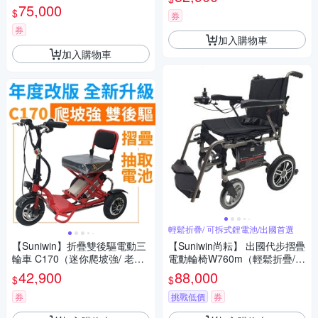
遊）
75,000
$
券
券
加入購物車
加入購物車
輕鬆折疊/ 可拆式鋰電池/出國首選
【Suniwin】折疊雙後驅電動三
【Suniwin尚耘】 出國代步摺疊
輪車 C170（迷你爬坡強/ 老年
電動輪椅W760m（輕鬆折疊/
代步車/ 室內戶外出遊）
可拆式鋰電池/ 出國首選）
42,900
88,000
$
$
券
挑戰低價
券