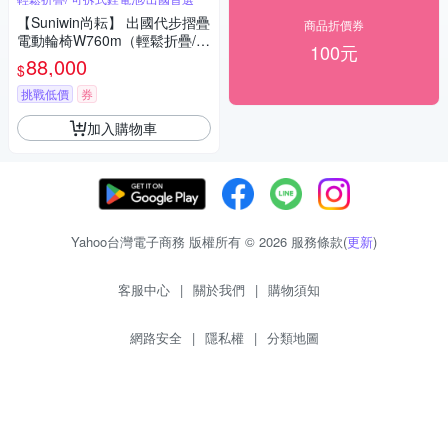
【Suniwin尚耘】 出國代步摺疊
商品折價券
電動輪椅W760m（輕鬆折疊/
100元
可拆式鋰電池/ 出國首選）
88,000
$
挑戰低價
券
加入購物車
Yahoo台灣電子商務 版權所有 © 2026 服務條款(
更新
)
客服中心
|
關於我們
|
購物須知
網路安全
|
隱私權
|
分類地圖