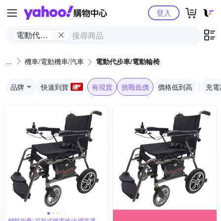
Yahoo購物中心
登入
電動代步
車/電動輪
椅
機車/電動機車/汽車
電動代步車/電動輪椅
品牌
快速到貨
有現貨
挑戰低價
價格低到高
充電
輕鬆折疊/ 可拆式鋰電池/出國首選