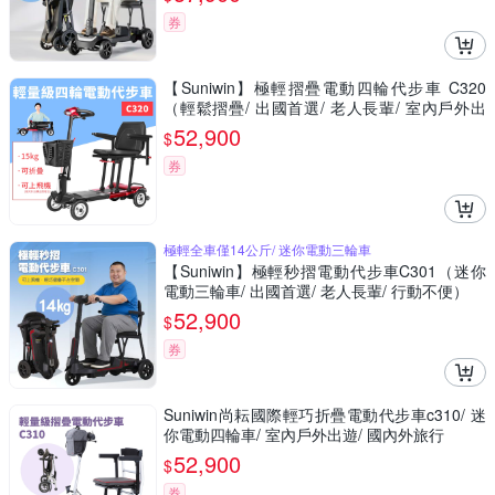
券
【Suniwin】極輕摺疊電動四輪代步車 C320
（輕鬆摺疊/ 出國首選/ 老人長輩/ 室內戶外出
遊）
52,900
$
券
極輕全車僅14公斤/ 迷你電動三輪車
【Suniwin】極輕秒摺電動代步車C301（迷你
電動三輪車/ 出國首選/ 老人長輩/ 行動不便）
52,900
$
券
Suniwin尚耘國際輕巧折疊電動代步車c310/ 迷
你電動四輪車/ 室內戶外出遊/ 國內外旅行
52,900
$
券