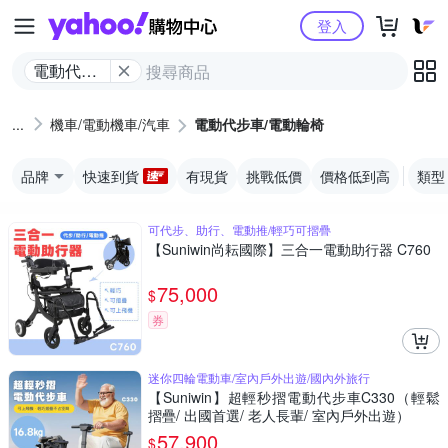
Yahoo購物中心
登入
電動代步
車/電動輪
椅
機車/電動機車/汽車
電動代步車/電動輪椅
品牌
快速到貨
有現貨
挑戰低價
價格低到高
類型
可代步、助行、電動推/輕巧可摺疊
【Suniwin尚耘國際】三合一電動助行器 C760
75,000
$
券
迷你四輪電動車/室內戶外出遊/國內外旅行
【Suniwin】超輕秒摺電動代步車C330（輕鬆
摺疊/ 出國首選/ 老人長輩/ 室內戶外出遊）
57,900
$