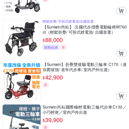
輕鬆折疊/ 可拆式鋰電池/出國首選
【Suniwin尚耘】 出國代步摺疊電動輪椅W760
m（輕鬆折疊/ 可拆式鋰電池/ 出國首選）
88,000
$
挑戰低價
券
【Suniwin】折疊雙後驅電動三輪車 C170（迷
你爬坡強/ 老年代步車/ 室內戶外出遊）
42,900
$
券
Suniwin尚耘國際極輕電動三輪代步車C130／
小巧輕便／室內戶外出遊
39,900
$
券