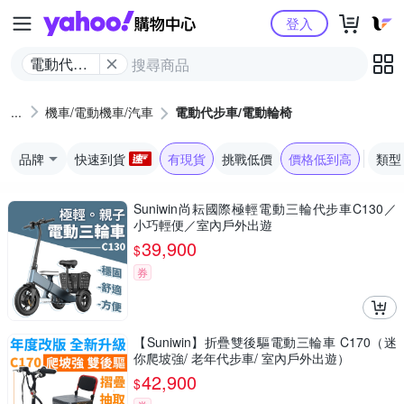
Yahoo購物中心
登入
電動代步
車/電動輪
椅
機車/電動機車/汽車
電動代步車/電動輪椅
品牌
快速到貨
有現貨
挑戰低價
價格低到高
類型
Suniwin尚耘國際極輕電動三輪代步車C130／
小巧輕便／室內戶外出遊
39,900
$
券
【Suniwin】折疊雙後驅電動三輪車 C170（迷
你爬坡強/ 老年代步車/ 室內戶外出遊）
42,900
$