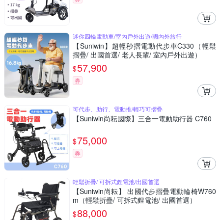
迷你四輪電動車/室內戶外出遊/國內外旅行
【Suniwin】超輕秒摺電動代步車C330（輕鬆
摺疊/ 出國首選/ 老人長輩/ 室內戶外出遊）
57,900
$
券
可代步、助行、電動推/輕巧可摺疊
【Suniwin尚耘國際】三合一電動助行器 C760
75,000
$
券
輕鬆折疊/ 可拆式鋰電池/出國首選
【Suniwin尚耘】 出國代步摺疊電動輪椅W760
m（輕鬆折疊/ 可拆式鋰電池/ 出國首選）
88,000
$