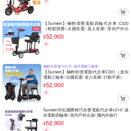
券
【Suniwin】極輕摺疊電動四輪代步車 C320
（輕鬆摺疊/ 出國首選/ 老人長輩/ 室內戶外出
遊）
52,900
$
券
極輕全車僅14公斤/ 迷你電動三輪車
【Suniwin】極輕秒摺電動代步車C301（迷你
電動三輪車/ 出國首選/ 老人長輩/ 行動不便）
52,900
$
券
Suniwin尚耘國際輕巧折疊電動代步車c310/ 迷
你電動四輪車/ 室內戶外出遊/ 國內外旅行
52,900
$
券