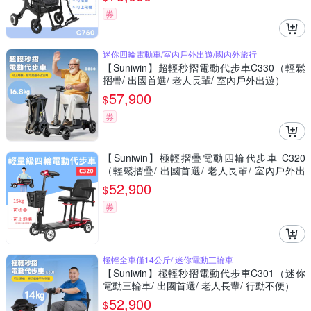
券
迷你四輪電動車/室內戶外出遊/國內外旅行
【Suniwin】超輕秒摺電動代步車C330（輕鬆
摺疊/ 出國首選/ 老人長輩/ 室內戶外出遊）
57,900
$
券
【Suniwin】極輕摺疊電動四輪代步車 C320
（輕鬆摺疊/ 出國首選/ 老人長輩/ 室內戶外出
遊）
52,900
$
券
極輕全車僅14公斤/ 迷你電動三輪車
【Suniwin】極輕秒摺電動代步車C301（迷你
電動三輪車/ 出國首選/ 老人長輩/ 行動不便）
52,900
$