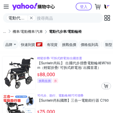
Yahoo購物中心
登入
電動代步
車/電動輪
椅
機車/電動機車/汽車
電動代步車/電動輪椅
品牌
快速到貨
有現貨
挑戰低價
價格低到高
類型
輕鬆折疊/ 可拆式鋰電池/出國首選
【Suniwin尚耘】 出國代步摺疊電動輪椅W760
m（輕鬆折疊/ 可拆式鋰電池/ 出國首選）
88,000
$
挑戰低價
券
可代步、助行、電動推/輕巧可摺疊
【Suniwin尚耘國際】三合一電動助行器 C760
75,000
$