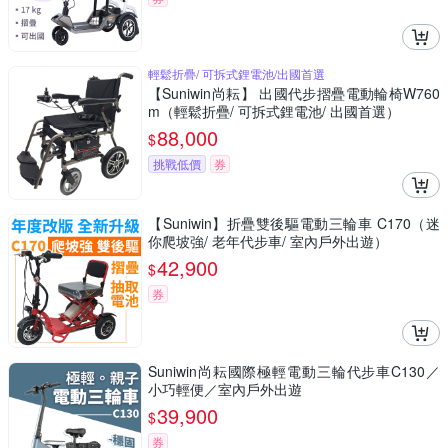
輕鬆折疊/ 可拆式鋰電池/出國首選
【Suniwin尚耘】 出國代步摺疊電動輪椅W760
m（輕鬆折疊/ 可拆式鋰電池/ 出國首選）
88,000
$
挑戰低價
券
【Suniwin】折疊雙後驅電動三輪車 C170（迷
你爬坡強/ 老年代步車/ 室內戶外出遊）
42,900
$
券
Suniwin尚耘國際極輕電動三輪代步車C130／
小巧輕便／室內戶外出遊
39,900
$
券