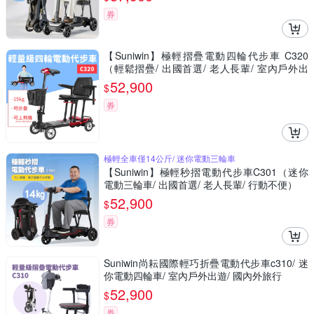
券
【Suniwin】極輕摺疊電動四輪代步車 C320
（輕鬆摺疊/ 出國首選/ 老人長輩/ 室內戶外出
遊）
52,900
$
券
極輕全車僅14公斤/ 迷你電動三輪車
【Suniwin】極輕秒摺電動代步車C301（迷你
電動三輪車/ 出國首選/ 老人長輩/ 行動不便）
52,900
$
券
Suniwin尚耘國際輕巧折疊電動代步車c310/ 迷
你電動四輪車/ 室內戶外出遊/ 國內外旅行
52,900
$
券