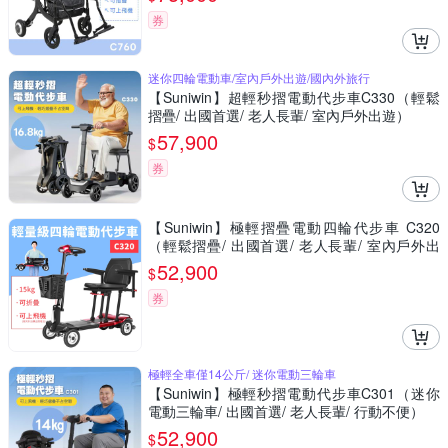
券
迷你四輪電動車/室內戶外出遊/國內外旅行
【Suniwin】超輕秒摺電動代步車C330（輕鬆
摺疊/ 出國首選/ 老人長輩/ 室內戶外出遊）
57,900
$
券
【Suniwin】極輕摺疊電動四輪代步車 C320
（輕鬆摺疊/ 出國首選/ 老人長輩/ 室內戶外出
遊）
52,900
$
券
極輕全車僅14公斤/ 迷你電動三輪車
【Suniwin】極輕秒摺電動代步車C301（迷你
電動三輪車/ 出國首選/ 老人長輩/ 行動不便）
52,900
$