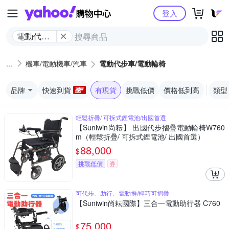
Yahoo購物中心
登入
電動代步
車/電動輪
椅
機車/電動機車/汽車
電動代步車/電動輪椅
品牌
快速到貨
有現貨
挑戰低價
價格低到高
類型
輕鬆折疊/ 可拆式鋰電池/出國首選
【Suniwin尚耘】 出國代步摺疊電動輪椅W760
m（輕鬆折疊/ 可拆式鋰電池/ 出國首選）
88,000
$
挑戰低價
券
可代步、助行、電動推/輕巧可摺疊
【Suniwin尚耘國際】三合一電動助行器 C760
75,000
$