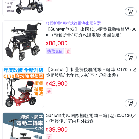
輕鬆折疊/ 可拆式鋰電池/出國首選
【Suniwin尚耘】 出國代步摺疊電動輪椅W760
m（輕鬆折疊/ 可拆式鋰電池/ 出國首選）
88,000
$
挑戰低價
券
【Suniwin】折疊雙後驅電動三輪車 C170（迷
你爬坡強/ 老年代步車/ 室內戶外出遊）
42,900
$
券
Suniwin尚耘國際極輕電動三輪代步車C130／
小巧輕便／室內戶外出遊
39,900
$
券