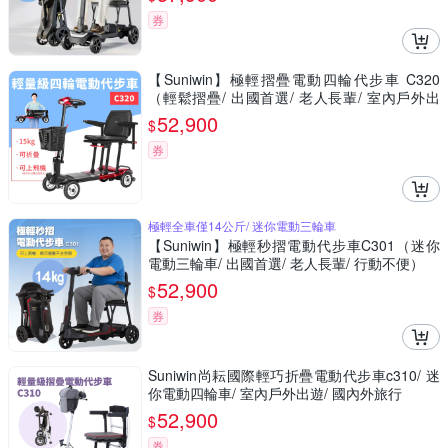
券
【Suniwin】極輕摺疊電動四輪代步車 C320
（輕鬆摺疊/ 出國首選/ 老人長輩/ 室內戶外出
遊）
52,900
$
券
極輕全車僅14公斤/ 迷你電動三輪車
【Suniwin】極輕秒摺電動代步車C301（迷你
電動三輪車/ 出國首選/ 老人長輩/ 行動不便）
52,900
$
券
Suniwin尚耘國際輕巧折疊電動代步車c310/ 迷
你電動四輪車/ 室內戶外出遊/ 國內外旅行
52,900
$
券