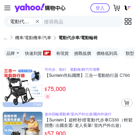
Yahoo購物中心
登入
電動代步
車/電動輪
椅
機車/電動機車/汽車
電動代步車/電動輪椅
品牌
快速到貨
有現貨
挑戰低價
價格低到高
類型
可代步、助行、電動推/輕巧可摺疊
【Suniwin尚耘國際】三合一電動助行器 C760
75,000
$
券
迷你四輪電動車/室內戶外出遊/國內外旅行
【Suniwin】超輕秒摺電動代步車C330（輕鬆
摺疊/ 出國首選/ 老人長輩/ 室內戶外出遊）
57,900
$