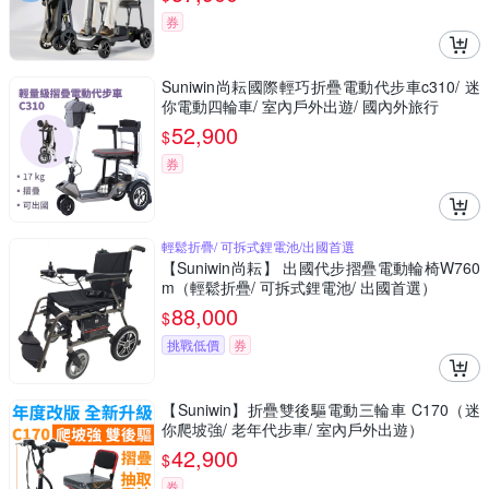
券
Suniwin尚耘國際輕巧折疊電動代步車c310/ 迷
你電動四輪車/ 室內戶外出遊/ 國內外旅行
52,900
$
券
輕鬆折疊/ 可拆式鋰電池/出國首選
【Suniwin尚耘】 出國代步摺疊電動輪椅W760
m（輕鬆折疊/ 可拆式鋰電池/ 出國首選）
88,000
$
挑戰低價
券
【Suniwin】折疊雙後驅電動三輪車 C170（迷
你爬坡強/ 老年代步車/ 室內戶外出遊）
42,900
$
券