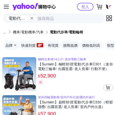
Yahoo購物中心
登入
電動代步
車/電動輪
椅
機車/電動機車/汽車
電動代步車/電動輪椅
品牌
快速到貨
有現貨
挑戰低價
價格低到高
類型
極輕全車僅14公斤/ 迷你電動三輪車
【Suniwin】極輕秒摺電動代步車C301（迷你
電動三輪車/ 出國首選/ 老人長輩/ 行動不便）
52,900
$
券
迷你四輪電動車/室內戶外出遊/國內外旅行
【Suniwin】超輕秒摺電動代步車C330（輕鬆
摺疊/ 出國首選/ 老人長輩/ 室內戶外出遊）
57,900
$