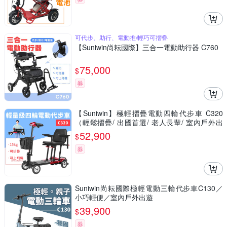
可代步、助行、電動推/輕巧可摺疊
【Suniwin尚耘國際】三合一電動助行器 C760
75,000
$
券
【Suniwin】極輕摺疊電動四輪代步車 C320
（輕鬆摺疊/ 出國首選/ 老人長輩/ 室內戶外出
遊）
52,900
$
券
Suniwin尚耘國際極輕電動三輪代步車C130／
小巧輕便／室內戶外出遊
39,900
$
券