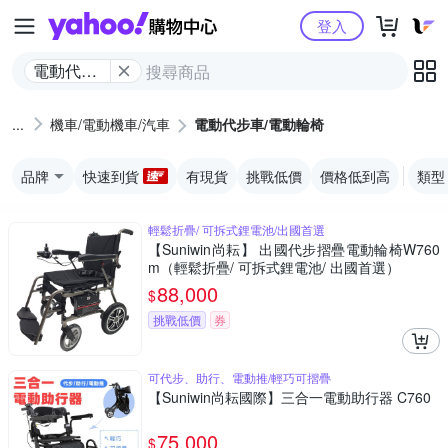
Yahoo購物中心
登入
電動代步
車/電動輪
椅
機車/電動機車/汽車
電動代步車/電動輪椅
品牌
快速到貨
有現貨
挑戰低價
價格低到高
類型
輕鬆折疊/ 可拆式鋰電池/出國首選
【Suniwin尚耘】 出國代步摺疊電動輪椅W760
m（輕鬆折疊/ 可拆式鋰電池/ 出國首選）
88,000
$
挑戰低價
券
可代步、助行、電動推/輕巧可摺疊
【Suniwin尚耘國際】三合一電動助行器 C760
75,000
$