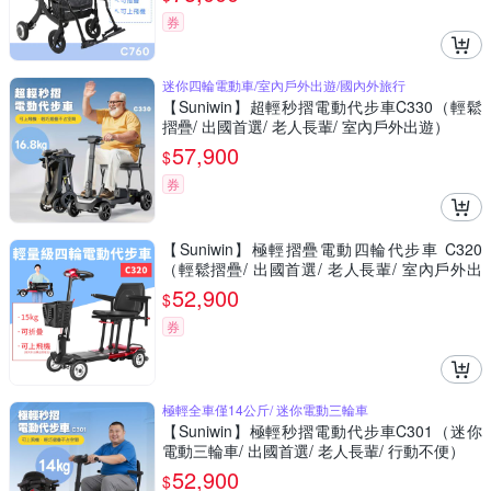
券
迷你四輪電動車/室內戶外出遊/國內外旅行
【Suniwin】超輕秒摺電動代步車C330（輕鬆
摺疊/ 出國首選/ 老人長輩/ 室內戶外出遊）
57,900
$
券
【Suniwin】極輕摺疊電動四輪代步車 C320
（輕鬆摺疊/ 出國首選/ 老人長輩/ 室內戶外出
遊）
52,900
$
券
極輕全車僅14公斤/ 迷你電動三輪車
【Suniwin】極輕秒摺電動代步車C301（迷你
電動三輪車/ 出國首選/ 老人長輩/ 行動不便）
52,900
$