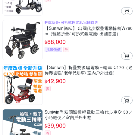
輕鬆折疊/ 可拆式鋰電池/出國首選
【Suniwin尚耘】 出國代步摺疊電動輪椅W760
m（輕鬆折疊/ 可拆式鋰電池/ 出國首選）
88,000
$
挑戰低價
券
【Suniwin】折疊雙後驅電動三輪車 C170（迷
你爬坡強/ 老年代步車/ 室內戶外出遊）
42,900
$
券
Suniwin尚耘國際極輕電動三輪代步車C130／
小巧輕便／室內戶外出遊
39,900
$
券