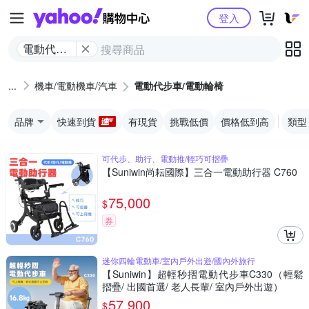
Yahoo購物中心
登入
電動代步
車/電動輪
椅
機車/電動機車/汽車
電動代步車/電動輪椅
品牌
快速到貨
有現貨
挑戰低價
價格低到高
類型
可代步、助行、電動推/輕巧可摺疊
【Suniwin尚耘國際】三合一電動助行器 C760
75,000
$
券
迷你四輪電動車/室內戶外出遊/國內外旅行
【Suniwin】超輕秒摺電動代步車C330（輕鬆
摺疊/ 出國首選/ 老人長輩/ 室內戶外出遊）
57,900
$