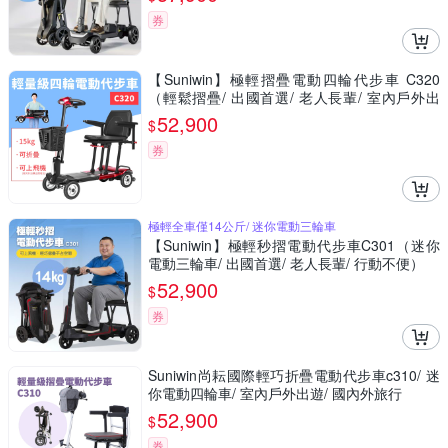
券
【Suniwin】極輕摺疊電動四輪代步車 C320
（輕鬆摺疊/ 出國首選/ 老人長輩/ 室內戶外出
遊）
52,900
$
券
極輕全車僅14公斤/ 迷你電動三輪車
【Suniwin】極輕秒摺電動代步車C301（迷你
電動三輪車/ 出國首選/ 老人長輩/ 行動不便）
52,900
$
券
Suniwin尚耘國際輕巧折疊電動代步車c310/ 迷
你電動四輪車/ 室內戶外出遊/ 國內外旅行
52,900
$
券