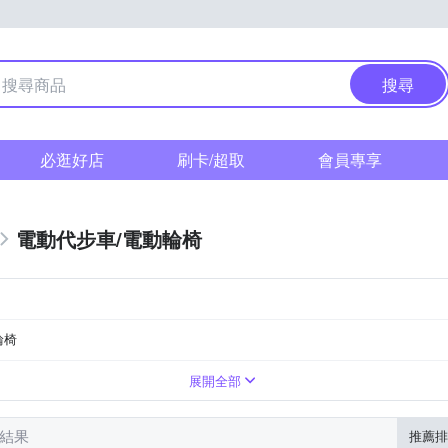
搜尋
必逛好店
刷卡/超取
會員專享
電動代步車/電動輪椅
輪椅
20~30km
DC 54V/2A
DC 36V1.6A
展開全部
筆結果
推薦排