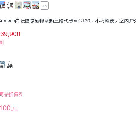
+5
Suniwin尚耘國際極輕電動三輪代步車C130／小巧輕便／室內戶
39,900
券
商品折價券
100元