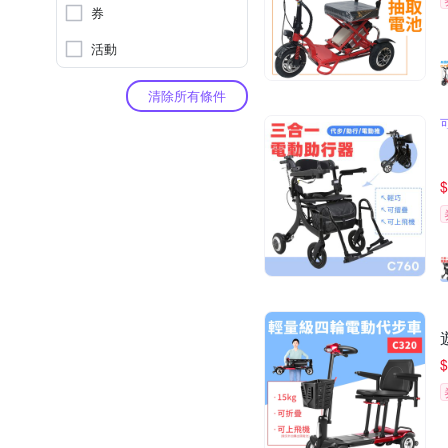
券
活動
清除所有條件
$
$