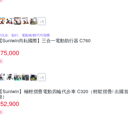
+5
可代步、助行、電動推/輕巧可摺疊
【Suniwin尚耘國際】三合一電動助行器 C760
75,000
券
+5
【Suniwin】極輕摺疊電動四輪代步車 C320（輕鬆摺疊/ 出國
遊）
52,900
券