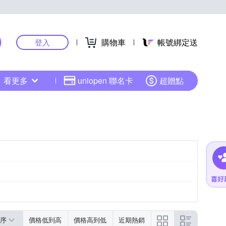
購物車
帳號綁定送
登入
看更多
uniopen 聯名卡
超贈點
序
價格低到高
價格高到低
近期熱銷