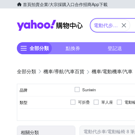
首頁
拍賣
企業/大宗採購入口
合作招商
App下載
Yahoo購物中心
電動代步車/
電動輪椅
全部分類
點換券
登記送
機車/導航/汽車百貨
機車/電動機車/汽車
Suniwin
品牌
可折疊
單人座
電動
類型
品牌名稱
無
20km以下
DC24V2A
DC 29V/2A
31~40km
前後防撞保桿
續航力(平面道路)
充電器
顏色
電動代步車/電動輪椅 8 
相關分類