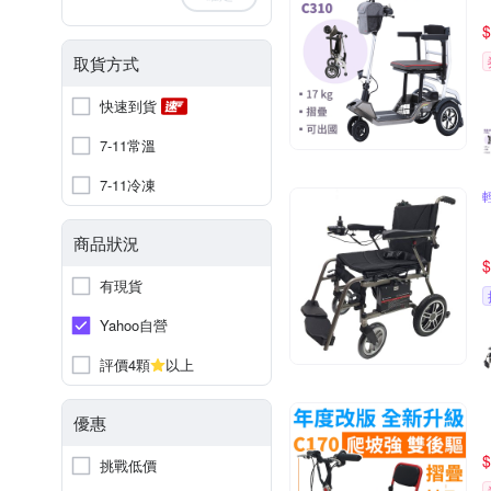
$
取貨方式
快速到貨
7-11常溫
7-11冷凍
商品狀況
$
有現貨
Yahoo自營
評價4顆
以上
優惠
$
挑戰低價