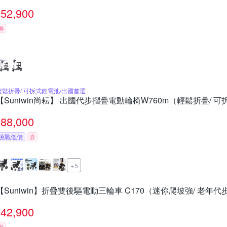
52,900
券
輕鬆折疊/ 可拆式鋰電池/出國首選
【Suniwin尚耘】 出國代步摺疊電動輪椅W760m（輕鬆折疊/ 
88,000
挑戰低價
券
+5
【Suniwin】折疊雙後驅電動三輪車 C170（迷你爬坡強/ 老年代
42,900
券