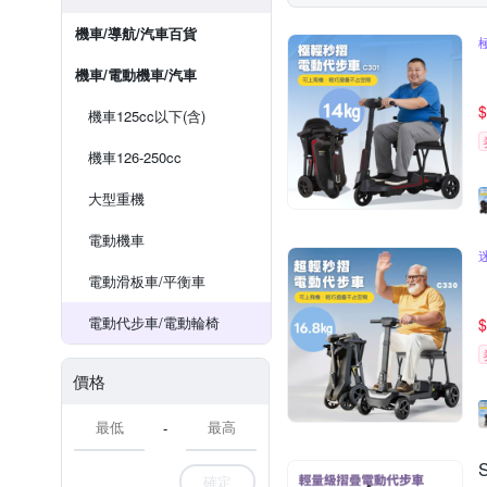
機車/導航/汽車百貨
機車/電動機車/汽車
$
機車125cc以下(含)
機車126-250cc
大型重機
電動機車
電動滑板車/平衡車
電動代步車/電動輪椅
$
價格
-
確定