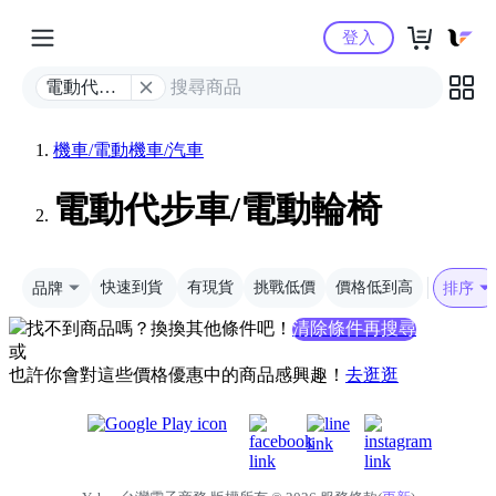
Yahoo購物中心
登入
電動代步
車/電動輪
椅
機車/電動機車/汽車
電動代步車/電動輪椅
品牌
快速到貨
有現貨
挑戰低價
價格低到高
排序
找不到商品嗎？換換其他條件吧！
清除條件再搜尋
或
也許你會對這些價格優惠中的商品感興趣！
去逛逛