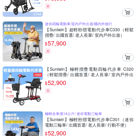
券
迷你四輪電動車/室內戶外出遊/國內外旅行
【Suniwin】超輕秒摺電動代步車C330（輕鬆
摺疊/ 出國首選/ 老人長輩/ 室內戶外出遊）
57,900
$
券
【Suniwin】極輕摺疊電動四輪代步車 C320
（輕鬆摺疊/ 出國首選/ 老人長輩/ 室內戶外出
遊）
52,900
$
券
極輕全車僅14公斤/ 迷你電動三輪車
【Suniwin】極輕秒摺電動代步車C301（迷你
電動三輪車/ 出國首選/ 老人長輩/ 行動不便）
52,900
$