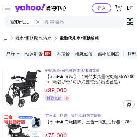
Yahoo購物中心
登入
電動代步
車/電動輪
椅
機車/電動機車/汽車
電動代步車/電動輪椅
品牌
快速到貨
有現貨
挑戰低價
價格低到高
類型
輕鬆折疊/ 可拆式鋰電池/出國首選
【Suniwin尚耘】 出國代步摺疊電動輪椅W760
m（輕鬆折疊/ 可拆式鋰電池/ 出國首選）
88,000
$
挑戰低價
券
可代步、助行、電動推/輕巧可摺疊
【Suniwin尚耘國際】三合一電動助行器 C760
75,000
$