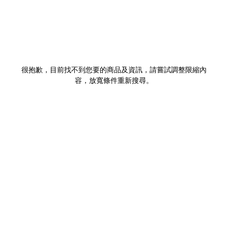
很抱歉，目前找不到您要的商品及資訊，請嘗試調整限縮內
容，放寬條件重新搜尋。