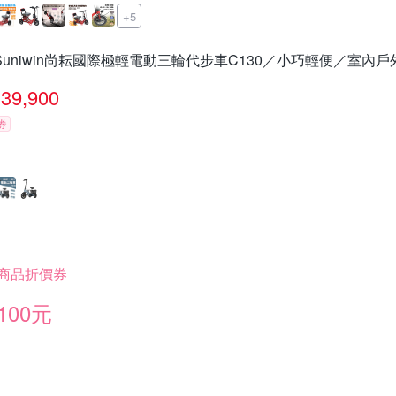
+5
Suniwin尚耘國際極輕電動三輪代步車C130／小巧輕便／室內戶
39,900
券
商品折價券
100元