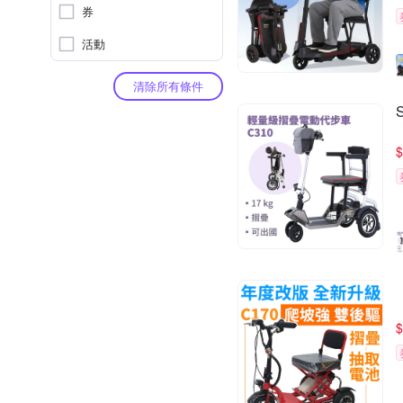
券
活動
清除所有條件
$
$