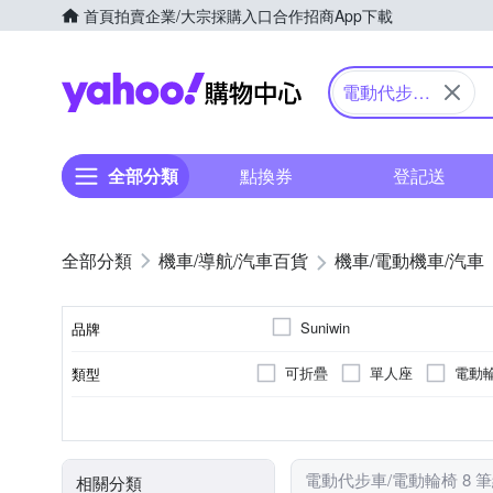
首頁
拍賣
企業/大宗採購入口
合作招商
App下載
Yahoo購物中心
電動代步車/
電動輪椅
全部分類
點換券
登記送
機車/導航/汽車百貨
機車/電動機車/汽車
Suniwin
品牌
可折疊
單人座
電動
類型
品牌名稱
無
20km以下
DC24V2A
DC 29V/2A
31~40km
前後防撞保桿
續航力(平面道路)
充電器
顏色
電動代步車/電動輪椅 8 
相關分類