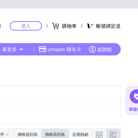
購物車
帳號綁定送
登入
看更多
uniopen 聯名卡
超贈點
序
價格低到高
價格高到低
近期熱銷