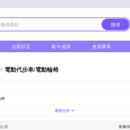
搜尋
必逛好店
刷卡/超取
會員專享
電動代步車/電動輪椅
輪椅
20~30km
DC 54V/2A
DC 36V1.6A
展開全部
筆結果
推薦排