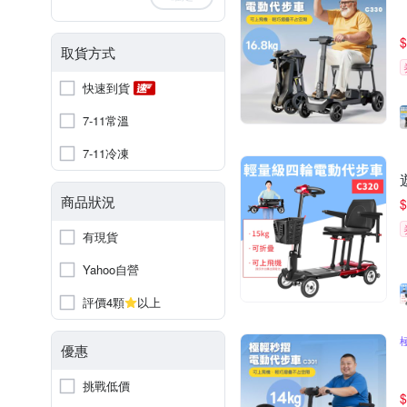
$
取貨方式
快速到貨
7-11常溫
7-11冷凍
商品狀況
$
有現貨
Yahoo自營
評價4顆
以上
優惠
挑戰低價
$