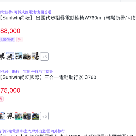
輕鬆折疊/ 可拆式鋰電池/出國首選
【Suniwin尚耘】 出國代步摺疊電動輪椅W760m（輕鬆折疊/ 
88,000
挑戰低價
券
+5
可代步、助行、電動推/輕巧可摺疊
【Suniwin尚耘國際】三合一電動助行器 C760
75,000
券
+5
迷你四輪電動車/室內戶外出遊/國內外旅行