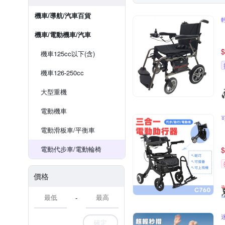
機車/導航/汽車百貨
機車/電動機車/汽車
$
機車125cc以下(含)
機車126-250cc
大型重機
電動機車
電動滑板車/平衡車
電動代步車/電動輪椅
$
價格
-
確定